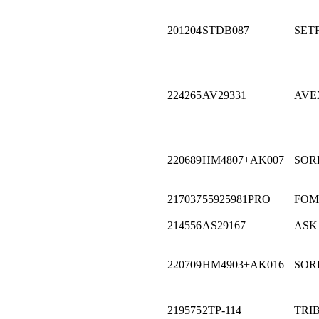
201204
STDB087
SET
224265
AV29331
AVE
220689
HM4807+AK007
SOR
217037
55925981PRO
FOM
214556
AS29167
ASK
220709
HM4903+AK016
SOR
219575
2TP-114
TRI