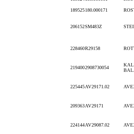
189525
180.000171
ROS
206152
SM483Z
STE
228460
R29158
ROT
KAL
219400
2908730054
BAL
225445
AV29171.02
AVE
209363
AV29171
AVE
224144
AV29087.02
AVE