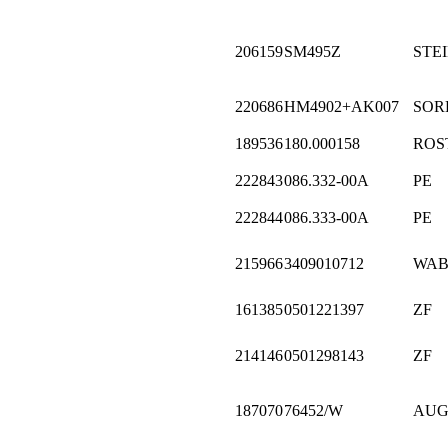
206159
SM495Z
STE
220686
HM4902+AK007
SOR
189536
180.000158
ROS
222843
086.332-00A
PE
222844
086.333-00A
PE
215966
3409010712
WA
161385
0501221397
ZF
214146
0501298143
ZF
187070
76452/W
AUG