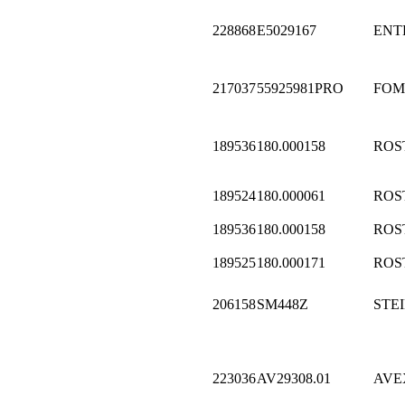
228868
E5029167
ENT
217037
55925981PRO
FOM
189536
180.000158
ROS
189524
180.000061
ROS
189536
180.000158
ROS
189525
180.000171
ROS
206158
SM448Z
STE
223036
AV29308.01
AVE