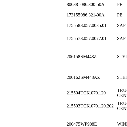
80638
086.300-50A
PE
173155
086.321-00A
PE
175558
3.057.0085.01
SAF
175557
3.057.0077.01
SAF
206158
SM448Z
STE
206162
SM448AZ
STE
TRU
215504
TCK.070.120
CEN
TRU
215503
TCK.070.120.202
CEN
200475
WP988E
WIN