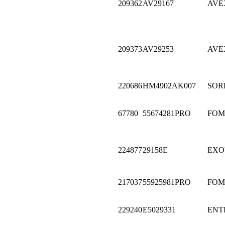
209362
AV29167
AVE
209373
AV29253
AVE
220686
HM4902AK007
SOR
67780
55674281PRO
FOM
224877
29158E
EXO
217037
55925981PRO
FOM
229240
E5029331
ENT