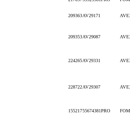
209363
AV29171
AVE
209353
AV29087
AVE
224265
AV29331
AVE
228722
AV29307
AVE
155217
55674381PRO
FOM