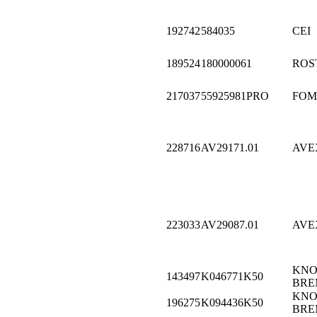
192742
584035
CEI
189524
180000061
ROS
217037
55925981PRO
FOM
228716
AV29171.01
AVE
223033
AV29087.01
AVE
KNO
143497
K046771K50
BRE
KNO
196275
K094436K50
BRE