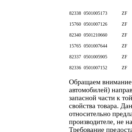
82338
0501005173
ZF
15760
0501007126
ZF
82340
0501210660
ZF
15765
0501007644
ZF
82337
0501005905
ZF
82336
0501007152
ZF
Обращаем внимание
автомобилей) напра
запасной части к то
свойства товара. Да
относительно предла
производителе, не н
Требование предост