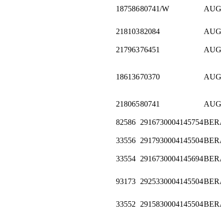
187586
80741/W
AUG
218103
82084
AUG
217963
76451
AUG
186136
70370
AUG
218065
80741
AUG
82586
2916730004145754
BER
33556
2917930004145504
BER
33554
2916730004145694
BER
93173
2925330004145504
BER
33552
2915830004145504
BER