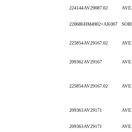
224144
AV29087.02
AVE
220686
HM4902+AK007
SOR
225854
AV29167.02
AVE
209362
AV29167
AVE
225854
AV29167.02
AVE
209363
AV29171
AVE
209363
AV29171
AVE