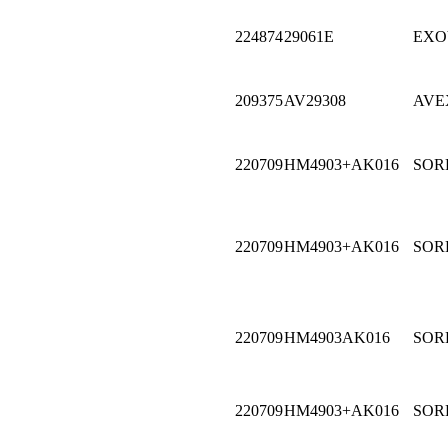
224874
29061E
EXO
209375
AV29308
AVE
220709
HM4903+AK016
SOR
220709
HM4903+AK016
SOR
220709
HM4903AK016
SOR
220709
HM4903+AK016
SOR