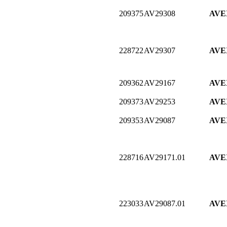
209375
AV29308
AVE
228722
AV29307
AVE
209362
AV29167
AVE
209373
AV29253
AVE
209353
AV29087
AVE
228716
AV29171.01
AVE
223033
AV29087.01
AVE