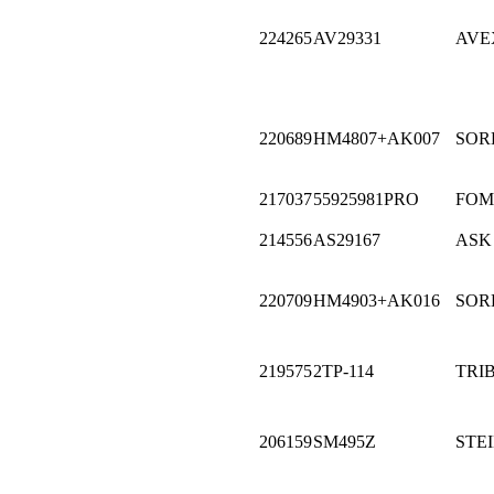
224265
AV29331
AVE
220689
HM4807+AK007
SOR
217037
55925981PRO
FOM
214556
AS29167
ASK
220709
HM4903+AK016
SOR
219575
2TP-114
TRI
206159
SM495Z
STE