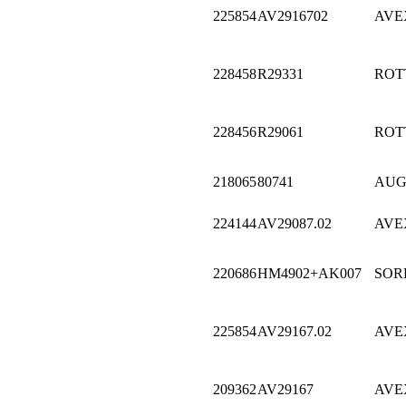
225854
AV2916702
AVE
228458
R29331
ROT
228456
R29061
ROT
218065
80741
AUG
224144
AV29087.02
AVE
220686
HM4902+AK007
SOR
225854
AV29167.02
AVE
209362
AV29167
AVE