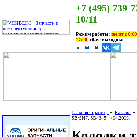
+7 (495) 739-7
10/11
Режим работы:
пн-пт с 8:00
17:00
сб-вс выходные
Главная страница
»
Каталог
SB/SN7, SB4345 =>04.2003)
Колодки 