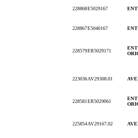
228868
E5029167
ENT
228867
E5040167
ENT
ENT
228579
ER5029171
ORI
223036
AV29308.01
AVE
ENT
228581
ER5029061
ORI
225854
AV29167.02
AVE