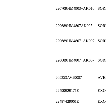
220709
HM4903+AK016
SOR
220689
HM4807AK007
SOR
220689
HM4807+AK007
SOR
220689
HM4807+AK007
SOR
209353
AV29087
AVE
224999
29171E
EXO
224874
29061E
EXO