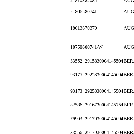
218103
82084
AUG
218065
80741
AUG
186136
70370
AUG
187586
80741/W
AUG
33552
2915830004145504
BER
93175
2925330004145694
BER
93173
2925330004145504
BER
82586
2916730004145754
BER
79903
2917930004145694
BER
33556
2917930004145504
BER