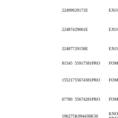
224999
29171E
EXO
224874
29061E
EXO
224877
29158E
EXO
81545
55917581PRO
FOM
155217
55674381PRO
FOM
67780
55674281PRO
FOM
KNO
196275
K094436K50