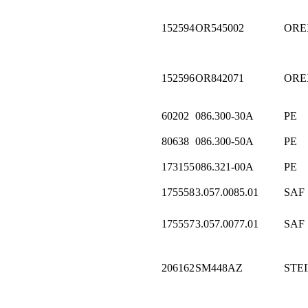
152594
OR545002
ORE
152596
OR842071
ORE
60202
086.300-30A
PE
80638
086.300-50A
PE
173155
086.321-00A
PE
175558
3.057.0085.01
SAF
175557
3.057.0077.01
SAF
206162
SM448AZ
STE