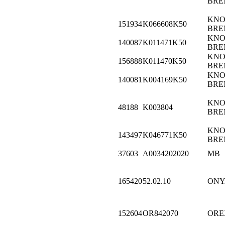
BRE
KNO
151934
K066608K50
BRE
KNO
140087
K011471K50
BRE
KNO
156888
K011470K50
BRE
KNO
140081
K004169K50
BRE
KNO
48188
K003804
BRE
KNO
143497
K046771K50
BRE
37603
A0034202020
MB
165420
52.02.10
ONY
152604
OR842070
ORE