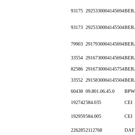
93175
2925330004145694
BER
93173
2925330004145504
BER
79903
2917930004145694
BER
33554
2916730004145694
BER
82586
2916730004145754
BER
33552
2915830004145504
BER
60438
09.801.06.45.0
BPW
192742
584.035
CEI
192959
584.005
CEI
226285
2112768
DAF