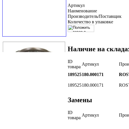
Артикул
Наименование
Производитель/Поставщик
Количество в упаковке
Наличие на склада
ID
Артикул
Прои
товара
189525
180.000171
ROS
189525
180.000171
ROS
Замены
ID
Артикул
Прои
товара