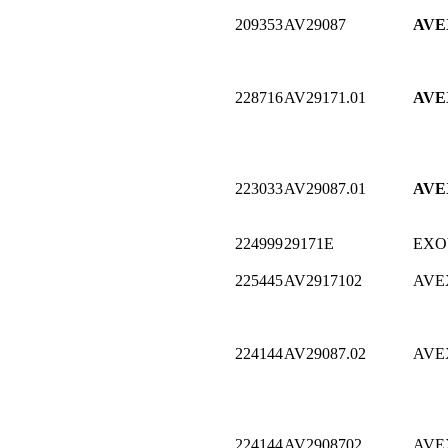
209353
AV29087
AVE
228716
AV29171.01
AVE
223033
AV29087.01
AVE
224999
29171E
EXO
225445
AV2917102
AVE
224144
AV29087.02
AVE
224144
AV2908702
AVE