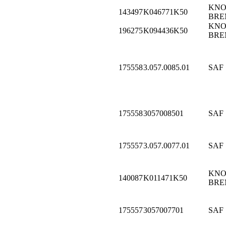
KNO
143497
K046771K50
BRE
KNO
196275
K094436K50
BRE
175558
3.057.0085.01
SAF
175558
3057008501
SAF
175557
3.057.0077.01
SAF
KNO
140087
K011471K50
BRE
175557
3057007701
SAF