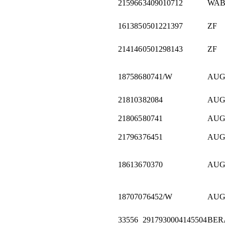
215966
3409010712
WA
161385
0501221397
ZF
214146
0501298143
ZF
187586
80741/W
AUG
218103
82084
AUG
218065
80741
AUG
217963
76451
AUG
186136
70370
AUG
187070
76452/W
AUG
33556
2917930004145504
BER