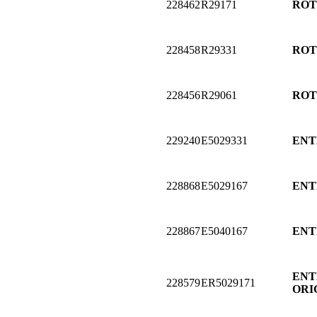
228462
R29171
ROT
228458
R29331
ROT
228456
R29061
ROT
229240
E5029331
ENT
228868
E5029167
ENT
228867
E5040167
ENT
ENT
228579
ER5029171
ORI