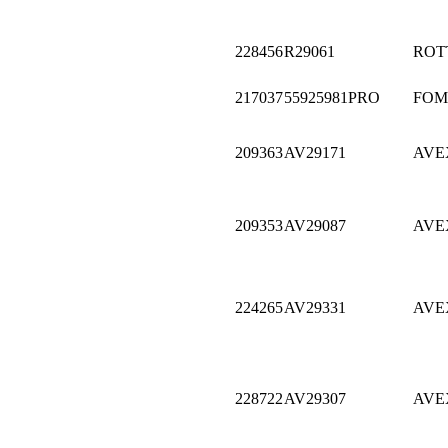
228456
R29061
ROT
217037
55925981PRO
FOM
209363
AV29171
AVE
209353
AV29087
AVE
224265
AV29331
AVE
228722
AV29307
AVE