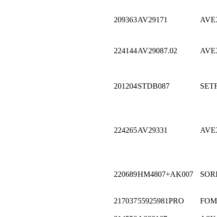
209363
AV29171
AVE
224144
AV29087.02
AVE
201204
STDB087
SET
224265
AV29331
AVE
220689
HM4807+AK007
SOR
217037
55925981PRO
FOM