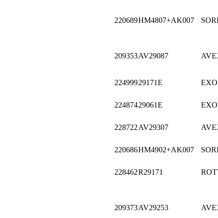
220689
HM4807+AK007
SOR
209353
AV29087
AVE
224999
29171E
EXO
224874
29061E
EXO
228722
AV29307
AVE
220686
HM4902+AK007
SOR
228462
R29171
ROT
209373
AV29253
AVE