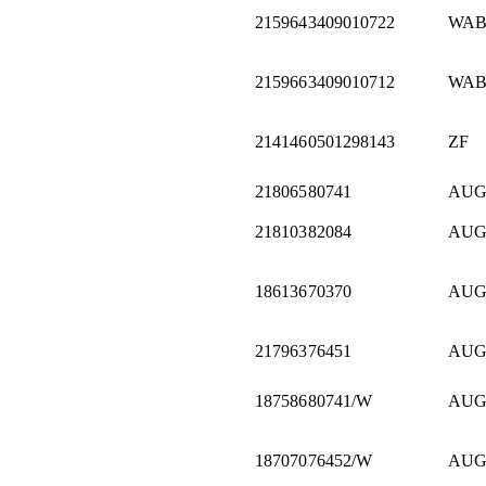
215964
3409010722
WA
215966
3409010712
WA
214146
0501298143
ZF
218065
80741
AUG
218103
82084
AUG
186136
70370
AUG
217963
76451
AUG
187586
80741/W
AUG
187070
76452/W
AUG