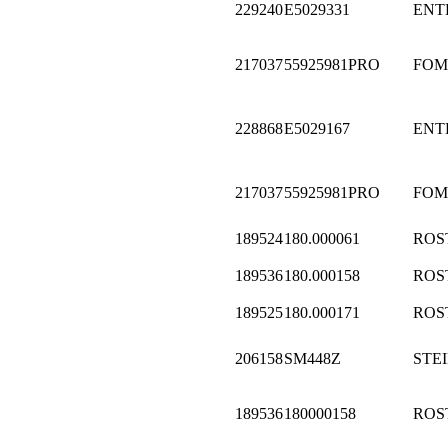
229240
E5029331
ENT
217037
55925981PRO
FOM
228868
E5029167
ENT
217037
55925981PRO
FOM
189524
180.000061
ROS
189536
180.000158
ROS
189525
180.000171
ROS
206158
SM448Z
STE
189536
180000158
ROS