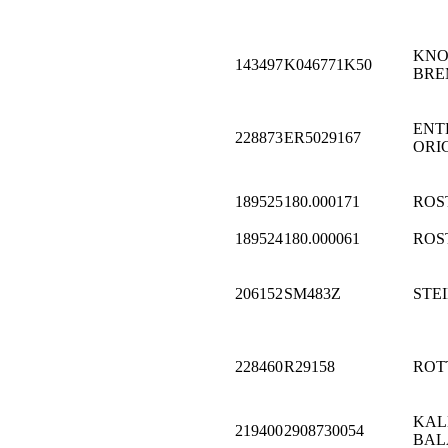
KNO
143497
K046771K50
BRE
ENT
228873
ER5029167
ORI
189525
180.000171
ROS
189524
180.000061
ROS
206152
SM483Z
STE
228460
R29158
ROT
KAL
219400
2908730054
BAL