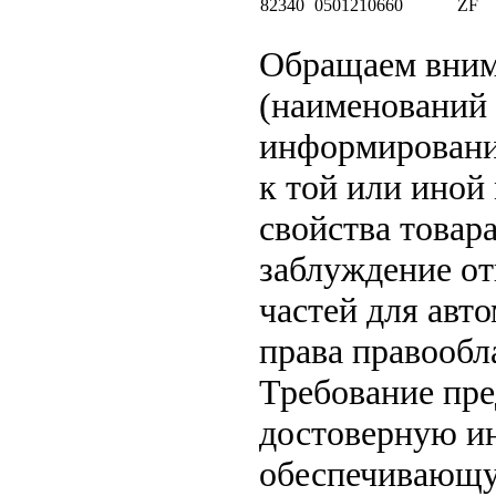
82340
0501210660
ZF
Обращаем вни
(наименований 
информирование
к той или иной
свойства товар
заблуждение от
частей для авт
права правообл
Требование пр
достоверную ин
обеспечивающу