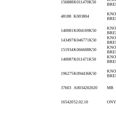
156888
K011470K50
BRE
KNO
48188
K003804
BRE
KNO
140081
K004169K50
BRE
KNO
143497
K046771K50
BRE
KNO
151934
K066608K50
BRE
KNO
140087
K011471K50
BRE
KNO
196275
K094436K50
BRE
37603
A0034202020
MB
165420
52.02.10
ONY