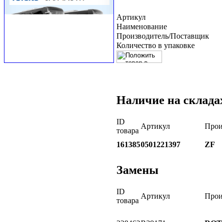
Артикул
Наименование
Производитель/Поставщик
Количество в упаковке
Наличие на склада
ID
Артикул
Прои
товара
161385
0501221397
ZF
Замены
ID
Артикул
Прои
товара