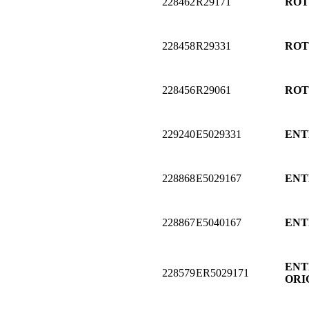
228462
R29171
ROT
228458
R29331
ROT
228456
R29061
ROT
229240
E5029331
ENT
228868
E5029167
ENT
228867
E5040167
ENT
ENT
228579
ER5029171
ORI