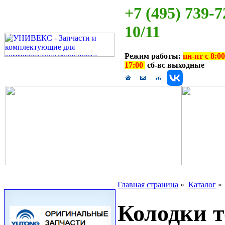
+7 (495) 739-7
10/11
Режим работы:
пн-пт с 8:00
17:00
сб-вс выходные
Главная страница
»
Каталог
Колодки 