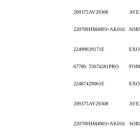
209375
AV29308
AVE
220709
HM4903+AK016
SOR
224999
29171E
EXO
67780
55674281PRO
FOM
224874
29061E
EXO
209375
AV29308
AVE
220709
HM4903+AK016
SOR