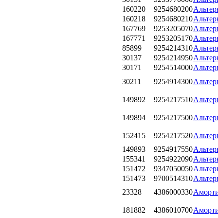
160220
9254680200
Альтерн
160218
9254680210
Альтерн
167769
9253205070
Альтерн
167771
9253205170
Альтерн
85899
9254214310
Альтерн
30137
9254214950
Альтерн
30171
9254514000
Альтерн
30211
9254914300
Альтерн
149892
9254217510
Альтерн
149894
9254217500
Альтерн
152415
9254217520
Альтерн
149893
9254917550
Альтерн
155341
9254922090
Альтерн
151472
9347050050
Альтерн
151473
9700514310
Альтерн
23328
4386000330
Аморти
181882
4386010700
Аморти