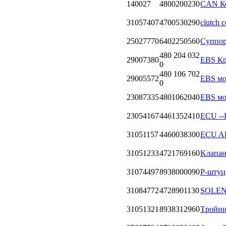
140027
4800200230
CAN К
31057407
4700530290
clutch 
25027770
6402250560
Cуппор
480 204 032
29007380
EBS Кр
0
480 106 702
29005572
EBS мо
0
23087335
4801062040
EBS мод
23054167
4461352410
ECU --
31051157
4460038300
ECU AB
31051233
4721769160
Kлапан
31074497
8938000090
P-штуц
31084772
4728901130
SOLE
31051321
8938312960
Tройни