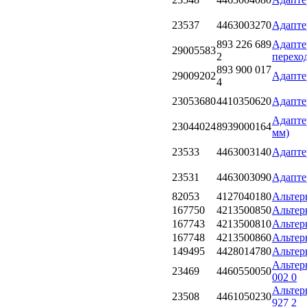
23537
4463003270
Адапте
893 226 689
Адапте
29005583
2
перехо
893 900 017
29009202
Адапте
4
23053680
4410350620
Адапте
Адапте
23044024
8939000164
мм)
23533
4463003140
Адаптер
23531
4463003090
Адаптер
82053
4127040180
Альтерн
167750
4213500850
Альтерн
167743
4213500810
Альтерн
167748
4213500860
Альтерн
149495
4428014780
Альтерн
Альтерн
23469
4460550050
002 0
Альтерн
23508
4461050230
927 2