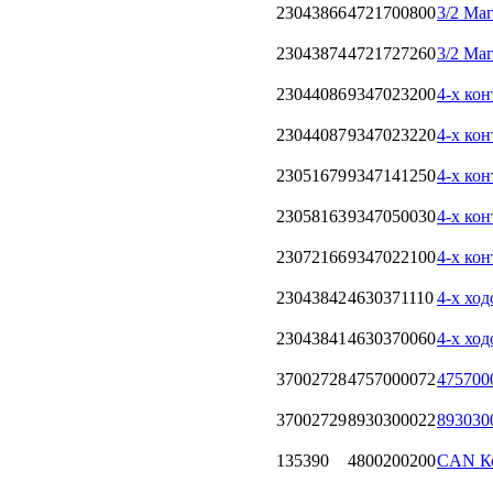
23043866
4721700800
3/2 Ма
23043874
4721727260
3/2 Ма
23044086
9347023200
4-х ко
23044087
9347023220
4-х ко
23051679
9347141250
4-х ко
23058163
9347050030
4-х ко
23072166
9347022100
4-х ко
23043842
4630371110
4-х хо
23043841
4630370060
4-х хо
37002728
4757000072
475700
37002729
8930300022
893030
135390
4800200200
CAN К