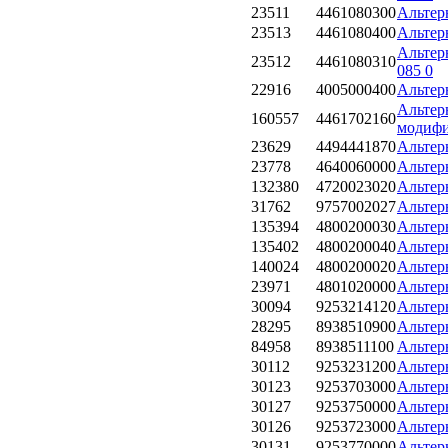
23511
4461080300
Альтерн
23513
4461080400
Альтерн
Альтерн
23512
4461080310
085 0
22916
4005000400
Альтерн
Альтерн
160557
4461702160
модифи
23629
4494441870
Альтерн
23778
4640060000
Альтерн
132380
4720023020
Альтерн
31762
9757002027
Альтерн
135394
4800200030
Альтерн
135402
4800200040
Альтерн
140024
4800200020
Альтерн
23971
4801020000
Альтерн
30094
9253214120
Альтерн
28295
8938510900
Альтерн
84958
8938511100
Альтерн
30112
9253231200
Альтерн
30123
9253703000
Альтерн
30127
9253750000
Альтерн
30126
9253723000
Альтерн
30131
9253770000
Альтерн