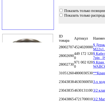
Показать только позиции
Показать только распрод
ID
Артикул
Наимен
товара
$ Держ
28002707
4524020000
M22x1.
449 172 120
$ Кабел
28002690
0
7pin . 
971 002 020
$ Кран
28002730
0
WABCO
31051260
4800030530
**Кран
23043838
4630360050
3-х хо
23043835
4630131100
3/2 кла
23043865
4721700010
3/2 Ма