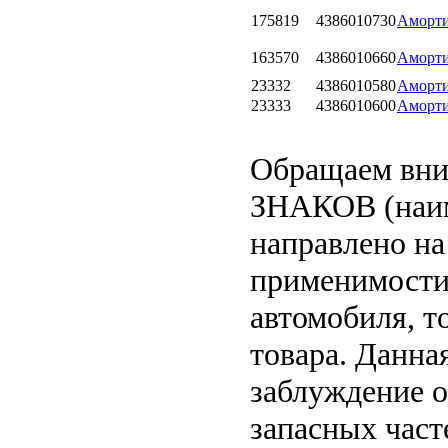
175819
4386010730
Аморти
163570
4386010660
Аморт
23332
4386010580
Аморт
23333
4386010600
Аморт
Обращаем вн
ЗНАКОВ (наим
направлено на
применимости 
автомобиля, т
товара. Данна
заблуждение о
запасных част