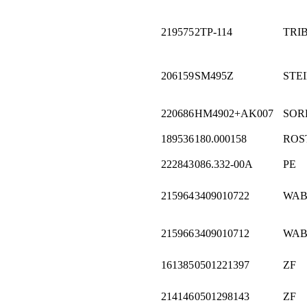
219575
2TP-114
TRI
206159
SM495Z
STE
220686
HM4902+AK007
SOR
189536
180.000158
ROS
222843
086.332-00A
PE
215964
3409010722
WA
215966
3409010712
WA
161385
0501221397
ZF
214146
0501298143
ZF