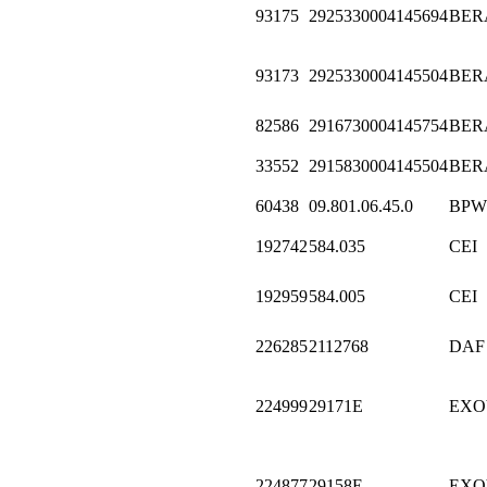
93175
2925330004145694
BER
93173
2925330004145504
BER
82586
2916730004145754
BER
33552
2915830004145504
BER
60438
09.801.06.45.0
BPW
192742
584.035
CEI
192959
584.005
CEI
226285
2112768
DAF
224999
29171E
EXO
224877
29158E
EXO