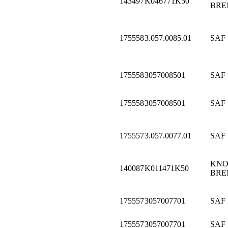
143497
K046771K50
BRE
175558
3.057.0085.01
SAF
175558
3057008501
SAF
175558
3057008501
SAF
175557
3.057.0077.01
SAF
KNO
140087
K011471K50
BRE
175557
3057007701
SAF
175557
3057007701
SAF