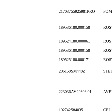
217037
55925981PRO
FOM
189536
180.000158
ROS
189524
180.000061
ROS
189536
180.000158
ROS
189525
180.000171
ROS
206158
SM448Z
STE
223036
AV29308.01
AVE
192742
584035
CEI