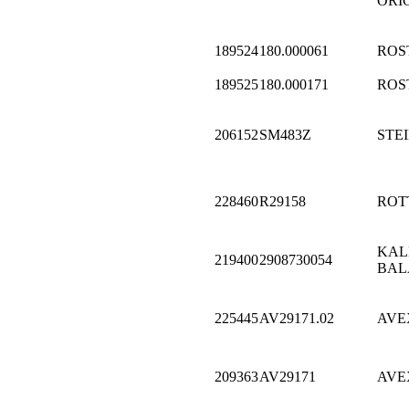
ORI
189524
180.000061
ROS
189525
180.000171
ROS
206152
SM483Z
STE
228460
R29158
ROT
KAL
219400
2908730054
BAL
225445
AV29171.02
AVE
209363
AV29171
AVE