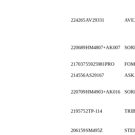
224265
AV29331
AVE
220689
HM4807+AK007
SOR
217037
55925981PRO
FOM
214556
AS29167
ASK
220709
HM4903+AK016
SOR
219575
2TP-114
TRI
206159
SM495Z
STE