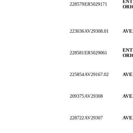
ENT
228579
ER5029171
ORI
223036
AV29308.01
AVE
ENT
228581
ER5029061
ORI
225854
AV29167.02
AVE
209375
AV29308
AVE
228722
AV29307
AVE