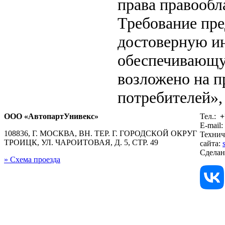
права правообл
Требование пр
достоверную ин
обеспечивающу
возложено на п
потребителей», 
ООО «АвтопартУнивекс»
Тел.:
+
E-mail:
108836, Г. МОСКВА, ВН. ТЕР. Г. ГОРОДСКОЙ ОКРУГ
Технич
ТРОИЦК, УЛ. ЧАРОИТОВАЯ, Д. 5, СТР. 49
сайта:
Сдела
» Схема проезда