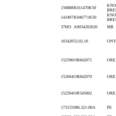
KNO
156888
K011470K50
BRE
KNO
143497
K046771K50
BRE
37603
A0034202020
MB
165420
52.02.10
ONY
152596
OR842071
ORE
152604
OR842070
ORE
152594
OR545002
ORE
173155
086.321-00A
PE