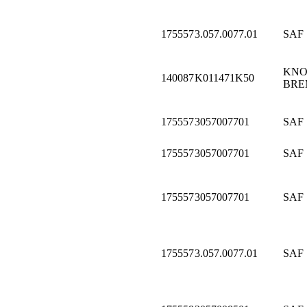
175557
3.057.0077.01
SAF
KNO
140087
K011471K50
BRE
175557
3057007701
SAF
175557
3057007701
SAF
175557
3057007701
SAF
175557
3.057.0077.01
SAF