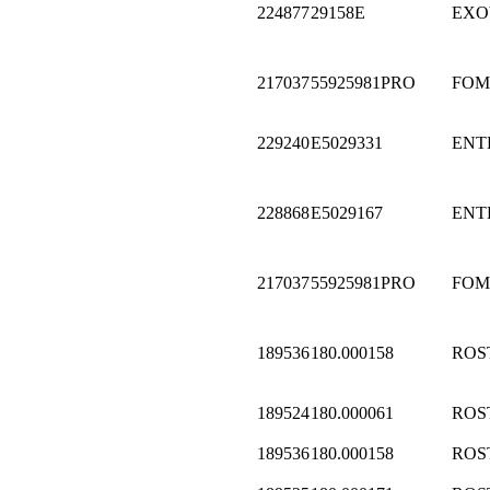
224877
29158E
EXO
217037
55925981PRO
FOM
229240
E5029331
ENT
228868
E5029167
ENT
217037
55925981PRO
FOM
189536
180.000158
ROS
189524
180.000061
ROS
189536
180.000158
ROS