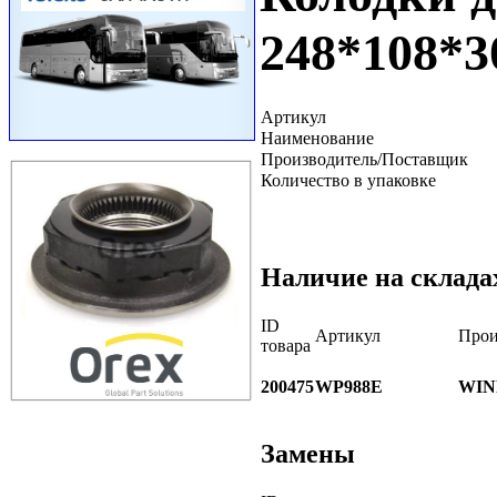
248*108*
Артикул
Наименование
Производитель/Поставщик
Количество в упаковке
Наличие на склада
ID
Артикул
Прои
товара
200475
WP988E
WI
Замены