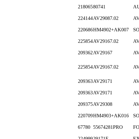
218065
80741
A
224144
AV29087.02
A
220686
HM4902+AK007
S
225854
AV29167.02
A
209362
AV29167
A
225854
AV29167.02
A
209363
AV29171
A
209363
AV29171
A
209375
AV29308
A
220709
HM4903+AK016
S
67780
55674281PRO
F
224999
29171E
E