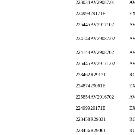
223033
AV29087.01
A
224999
29171E
E
225445
AV2917102
A
224144
AV29087.02
A
224144
AV2908702
A
225445
AV29171.02
A
228462
R29171
R
224874
29061E
E
225854
AV2916702
A
224999
29171E
E
228458
R29331
R
228456
R29061
R