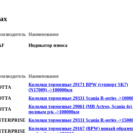
ах
оизводитель
Наименование
AF
Индикатор износа
оизводитель
Наименование
Колодки тормозные 29171 BPW (суппорт SK7)
OTTA
(N17009) ->100000км
OTTA
Колодки тормозные 29331 Scania R-series ->1000
Колодки тормозные 29061 (MB Actros, Scania 4s) 
OTTA
полным р/к ->100000км
NTERPRISE
Колодки тормозные 29331 Scania R-series ->1500
Колодки тормозные 29167 (BPW) новый образец 
NTERPRISE