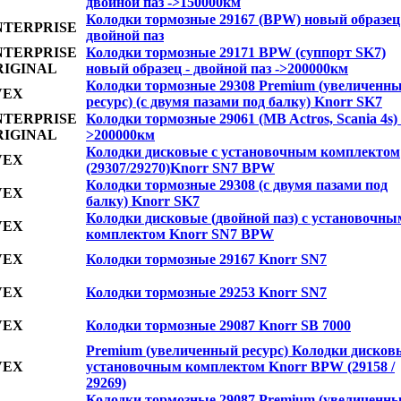
двойной паз ->150000км
Колодки тормозные 29167 (BPW) новый образец 
NTERPRISE
двойной паз
NTERPRISE
Колодки тормозные 29171 BPW (суппорт SK7)
RIGINAL
новый образец - двойной паз ->200000км
Колодки тормозные 29308 Premium (увеличенн
VEX
ресурс) (с двумя пазами под балку) Knorr SK7
NTERPRISE
Колодки тормозные 29061 (MB Actros, Scania 4s) 
RIGINAL
>200000км
Колодки дисковые с установочным комплектом
VEX
(29307/29270)Knorr SN7 BPW
Колодки тормозные 29308 (с двумя пазами под
VEX
балку) Knorr SK7
Колодки дисковые (двойной паз) с установочны
VEX
комплектом Knorr SN7 BPW
VEX
Колодки тормозные 29167 Knorr SN7
VEX
Колодки тормозные 29253 Knorr SN7
VEX
Колодки тормозные 29087 Knorr SB 7000
Premium (увеличенный ресурс) Колодки дисков
VEX
установочным комплектом Knorr BPW (29158 /
29269)
Колодки тормозные 29087 Premium (увеличенн