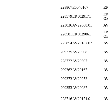
228867
E5040167
E
E
228579
ER5029171
O
223036
AV29308.01
A
E
228581
ER5029061
O
225854
AV29167.02
A
209375
AV29308
A
228722
AV29307
A
209362
AV29167
A
209373
AV29253
A
209353
AV29087
A
228716
AV29171.01
A