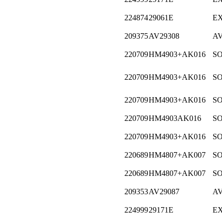
224874
29061E
E
209375
AV29308
A
220709
HM4903+AK016
S
220709
HM4903+AK016
S
220709
HM4903+AK016
S
220709
HM4903AK016
S
220709
HM4903+AK016
S
220689
HM4807+AK007
S
220689
HM4807+AK007
S
209353
AV29087
A
224999
29171E
E