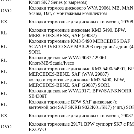
Knorr SK7 Series (c вырезом)
Колодки тормоза дискового WVA 29061 MB, MAN
XOVO
Scania, Daf, с монтажным комплектом
VEX
Колодки тормозные для дисковых тормозов, 29308
Колодки тормозные дисковые КМЗ 5490, BPW,
ORL
MERCEDES-BENZ, SAF (29087)
Колодки тормозные КМЗ-5490 MERCEDES DAF
ORL
SCANIA IVECO SAF МАЗ-203 передние/задние (4
SORL
Колодки дисковые WVA29087 / 29061
ORL
Knorr/MB/Scania/Iveco
Колодки тормозные дисковые КМЗ 5490/54901, B
ORL
MERCEDES-BENZ, SAF (WVA 29087)
колодки тормозные дисковые КМЗ 5490, BPW,
ORL
MERCEDES-BENZ, SAF (29087) SORL
Колодки дисковые WVA29171 BPW/SAF/KNORR
ORL
SB4309T
Колодки тормозные BPW SAF дисковые (с
ORL
выточкой,оси SAF SKRB 9022K01/SK7) (4шт.) SO
VEX
Колодки тормозные для дисковых тормозов, 29087
Колодки тормозные 29171 BPW суппорт SK7 с Р
XOVO
EXOVO