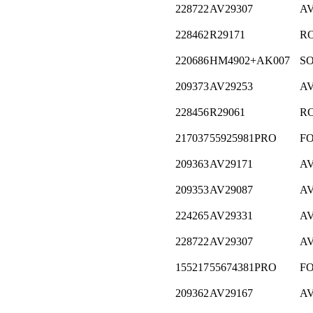
228722
AV29307
A
228462
R29171
R
220686
HM4902+AK007
S
209373
AV29253
A
228456
R29061
R
217037
55925981PRO
F
209363
AV29171
A
209353
AV29087
A
224265
AV29331
A
228722
AV29307
A
155217
55674381PRO
F
209362
AV29167
A