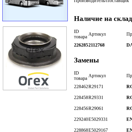
Производитель/Поставщик
Наличие на склад
ID
Артикул
Пр
товара
226285
2112768
D
Замены
ID
Артикул
Пр
товара
228462
R29171
R
228458
R29331
R
228456
R29061
R
229240
E5029331
E
228868
E5029167
E