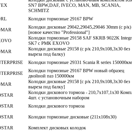
VEX
SN7 BPW,DAF, IVECO, MAN, MB, SCANIA,
SCHMITZ
ORL
Колодки тормозные 29167 BPW
Колодки дисковые 29042,29045,29046 30mm (с р/к)
OMAR
[новое качество "Professional"]
Колодки тормозные 29158 SAF SKRB 9022K Integr
XOVO
SK7 с РМК EXOVO
Колодки дисковые 29158 (с р/к 210,9x108,3x30 без
OMAR
выреза под балку)
NTERPRISE
Колодки тормозные 29331 Scania R series 150000км
Колодки тормозные 29167 BPW новый образец
NTERPRISE
двойной паз 150000км
Колодки дисковые 29158 [с р/к 210,9x108,3x30 без
OMAR
выреза под балку]
Колодки дискового тормоза - 210,7х107,1х30 Комп
OSTAR
4шт. с установочным набором
OSTAR
Колодки дискового тормоза
OSTAR
Колодки тормозные дисковые (211x108x30)
OSTAR
Комплект дисковых колодок