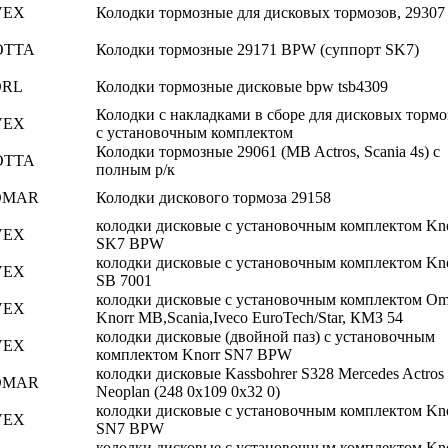
VEX
Колодки тормозные для дисковых тормозов, 29307
OTTA
Колодки тормозные 29171 BPW (суппорт SK7)
ORL
Колодки тормозные дисковые bpw tsb4309
Колодки с накладками в сборе для дисковых тормо
VEX
с установочным комплектом
Колодки тормозные 29061 (MB Actros, Scania 4s) с
OTTA
полным р/к
OMAR
Колодки дискового тормоза 29158
колодки дисковые с установочным комплектом Kn
VEX
SK7 BPW
колодки дисковые с установочным комплектом Kn
VEX
SB 7001
колодки дисковые с установочным комплектом O
VEX
Knorr MB,Scania,Iveco EuroTech/Star, КМЗ 54
колодки дисковые (двойной паз) с установочным
VEX
комплектом Knorr SN7 BPW
колодки дисковые Kassbohrer S328 Mercedes Actros
OMAR
Neoplan (248 0x109 0x32 0)
колодки дисковые с установочным комплектом Kn
VEX
SN7 BPW
колодки дисковые с установочным комплектом Kn