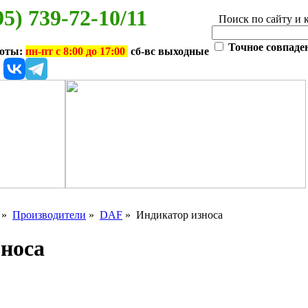
95) 739-72-10/11
Поиск по сайту и 
Точное совпаде
боты:
пн-пт с 8:00 до 17:00
сб-вс выходные
»
Производители
»
DAF
» Индикатор износа
носа