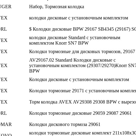
UGER
Набор, Тормозная колодка
VEX
колодки дисковые с установочным комплектом
ORL
$ Колодки дисковые BPW 29167 SB4345 (29167) 
колодки дисковые Standard с установочным
VEX
комплектом Knorr SN7 BPW
VEX
Колодки тормозные для дисковых тормозов, 29167
AV29167.02 Standard Колодки дисковые с
VEX
установочным комплектом (29307/29270)Knorr SN
BPW
VEX
Колодки дисковые с установочным комплектом
VEX
Колодки тормозные 29171 с установочным компле
VEX
Торм колодка AVEX AV29308 29308 BPW с вырез
ORL
Колодки тормозные дисковые 29059 29087 29061
OMAR
Колодки дискового тормоза 29061
колодки тормозные дисковые комплект 211x108x3
XOVO