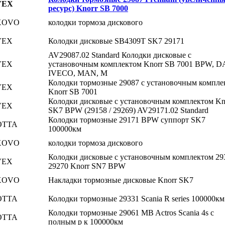
VEX
ресурс) Knorr SB 7000
XOVO
колодки тормоза дискового
VEX
Колодки дисковые SB4309T SK7 29171
AV29087.02 Standard Колодки дисковые с
VEX
установочным комплектом Knorr SB 7001 BPW, D
IVECO, MAN, M
Колодки тормозные 29087 с установочным компле
VEX
Knorr SB 7001
Колодки дисковые с установочным комплектом Kn
VEX
SK7 BPW (29158 / 29269) AV29171.02 Standard
Колодки тормозные 29171 BPW суппорт SK7
OTTA
100000км
XOVO
колодки тормоза дискового
Колодки дисковые с установочным комплектом 29
VEX
29270 Knorr SN7 BPW
XOVO
Накладки тормозные дисковые Knorr SK7
OTTA
Колодки тормозные 29331 Scania R series 100000км
Колодки тормозные 29061 MB Actros Scania 4s с
OTTA
полным р к 100000км