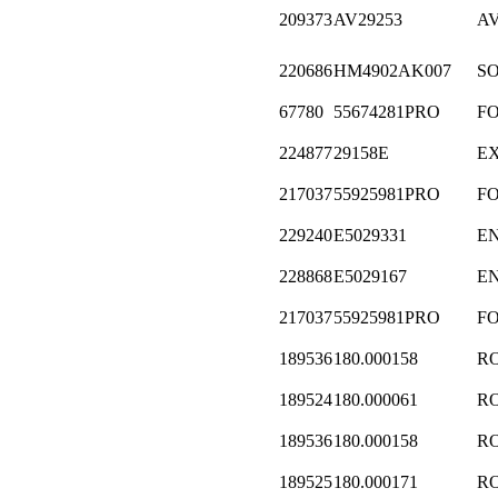
209373
AV29253
A
220686
HM4902AK007
S
67780
55674281PRO
F
224877
29158E
E
217037
55925981PRO
F
229240
E5029331
E
228868
E5029167
E
217037
55925981PRO
F
189536
180.000158
R
189524
180.000061
R
189536
180.000158
R
189525
180.000171
R