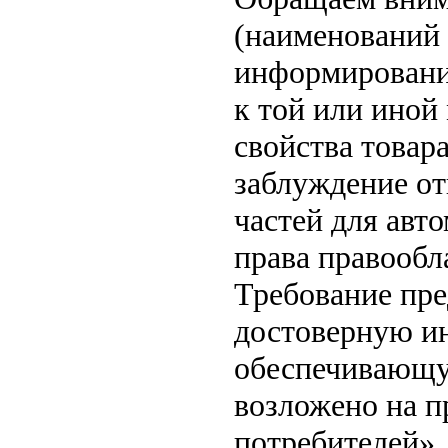
(наименований 
информирование
к той или иной
свойства товар
заблуждение от
частей для авт
права правообл
Требование пр
достоверную ин
обеспечивающу
возложено на п
потребителей», 