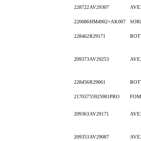
228722
AV29307
AVE
220686
HM4902+AK007
SOR
228462
R29171
ROT
209373
AV29253
AVE
228456
R29061
ROT
217037
55925981PRO
FOM
209363
AV29171
AVE
209353
AV29087
AVE