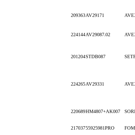
209363
AV29171
AVE
224144
AV29087.02
AVE
201204
STDB087
SET
224265
AV29331
AVE
220689
HM4807+AK007
SOR
217037
55925981PRO
FOM