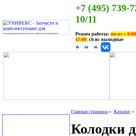
+7 (495) 739-7
10/11
Режим работы:
пн-пт с 8:00
17:00
сб-вс выходные
Главная страница
»
Каталог
Колодки д