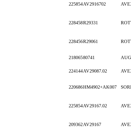
225854
AV2916702
AVE
228458
R29331
ROT
228456
R29061
ROT
218065
80741
AUG
224144
AV29087.02
AVE
220686
HM4902+AK007
SOR
225854
AV29167.02
AVE
209362
AV29167
AVE