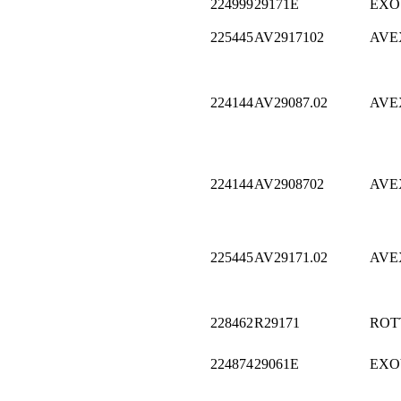
224999
29171E
EXO
225445
AV2917102
AVE
224144
AV29087.02
AVE
224144
AV2908702
AVE
225445
AV29171.02
AVE
228462
R29171
ROT
224874
29061E
EXO