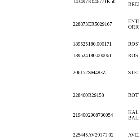
143497
K046771K50
BRE
ENT
228873
ER5029167
ORI
189525
180.000171
ROS
189524
180.000061
ROS
206152
SM483Z
STE
228460
R29158
ROT
KAL
219400
2908730054
BAL
225445
AV29171.02
AVE