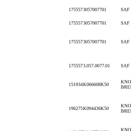
175557
3057007701
SAF
175557
3057007701
SAF
175557
3057007701
SAF
175557
3.057.0077.01
SAF
KNO
151934
K066608K50
BRE
KNO
196275
K094436K50
BRE
KNO