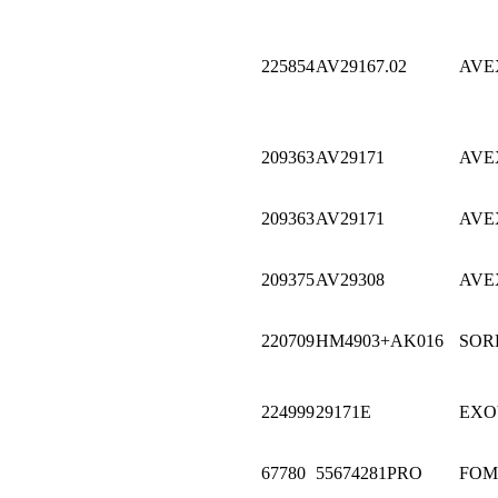
225854
AV29167.02
AVE
209363
AV29171
AVE
209363
AV29171
AVE
209375
AV29308
AVE
220709
HM4903+AK016
SOR
224999
29171E
EXO
67780
55674281PRO
FOM