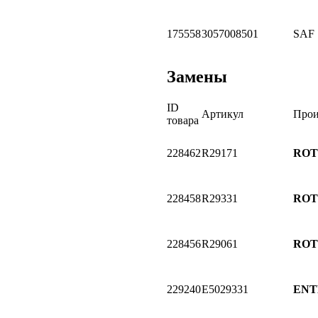
175558
3057008501
SAF
Замены
ID
Артикул
Прои
товара
228462
R29171
ROT
228458
R29331
ROT
228456
R29061
ROT
229240
E5029331
ENT