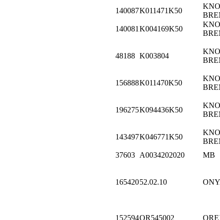
KNO
140087
K011471K50
BRE
KNO
140081
K004169K50
BRE
KNO
48188
K003804
BRE
KNO
156888
K011470K50
BRE
KNO
196275
K094436K50
BRE
KNO
143497
K046771K50
BRE
37603
A0034202020
MB
165420
52.02.10
ONY
152594
OR545002
ORE