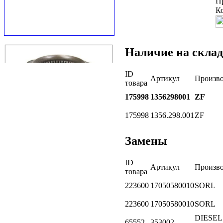
П
К
Наличие на склад
ID
Артикул
Произво
товара
175998
1356298001
ZF
175998
1356.298.001
ZF
Замены
ID
Артикул
Произво
товара
223600
17050580010
SORL
223600
17050580010
SORL
DIESEL
65552
353002