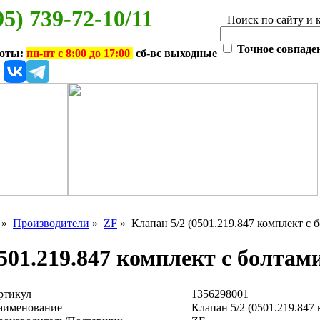
95) 739-72-10/11
Поиск по сайту и 
Точное совпаде
боты:
пн-пт с 8:00 до 17:00
сб-вс выходные
»
Производители
»
ZF
» Клапан 5/2 (0501.219.847 комплект с б
501.219.847 комплект с болтами
ртикул
1356298001
аименование
Клапан 5/2 (0501.219.847 