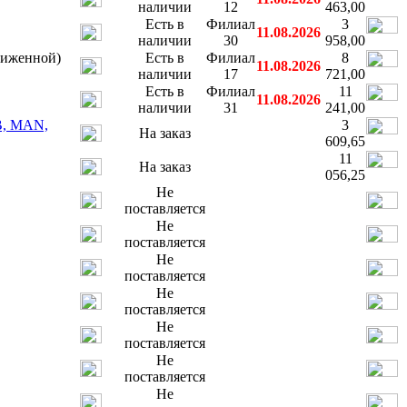
наличии
12
463,00
Есть в
Филиал
3
11.08.2026
наличии
30
958,00
ниженной)
Есть в
Филиал
8
11.08.2026
наличии
17
721,00
Есть в
Филиал
11
11.08.2026
наличии
31
241,00
B, MAN,
3
На заказ
609,65
11
На заказ
056,25
Не
поставляется
Не
поставляется
Не
поставляется
Не
поставляется
Не
поставляется
Не
поставляется
Не