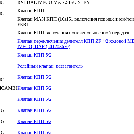
IC
RVI,DAF,IVECO,MAN,SISU,STEY
Клапан КПП
IC
Клапан MAN КПП (16s151 включения повышенной/по
FEBI
Клапан КПП включения пониж/повышенной передачи
Клапан переключения делителя КПП ZF 4/2 ходовой M
IVECO, DAF (501208630)
Клапан КПП 5/2
Релейный клапан, разветвитель
Клапан КПП 5/2
IC
ICAMBI
Клапан КПП 5/2
Клапан КПП 5/2
NG
Клапан КПП 5/2
NG
Клапан КПП 5/2
NG
Клапан КПП 5/2