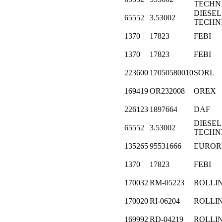
TECHN
DIESEL
65552
3.53002
TECHN
1370
17823
FEBI
1370
17823
FEBI
223600
17050580010
SORL
169419
OR232008
OREX
226123
1897664
DAF
DIESEL
65552
3.53002
TECHN
135265
95531666
EUROR
1370
17823
FEBI
170032
RM-05223
ROLLI
170020
RI-06204
ROLLI
169992
RD-04219
ROLLI