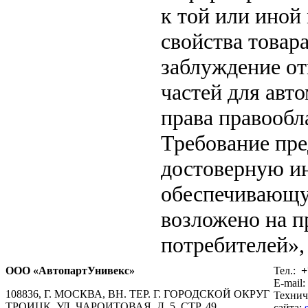
к той или иной
свойства товар
заблуждение от
частей для авт
права правообл
Требование пр
достоверную ин
обеспечивающу
возложено на п
потребителей», 
ООО «АвтопартУнивекс»
Тел.:
+
E-mail:
108836, Г. МОСКВА, ВН. ТЕР. Г. ГОРОДСКОЙ ОКРУГ
Технич
ТРОИЦК, УЛ. ЧАРОИТОВАЯ, Д. 5, СТР. 49
сайта: