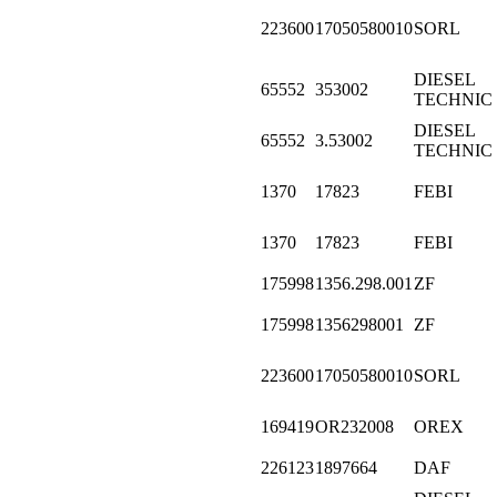
223600
17050580010
SORL
DIESEL
65552
353002
TECHNIC
DIESEL
65552
3.53002
TECHNIC
1370
17823
FEBI
1370
17823
FEBI
175998
1356.298.001
ZF
175998
1356298001
ZF
223600
17050580010
SORL
169419
OR232008
OREX
226123
1897664
DAF