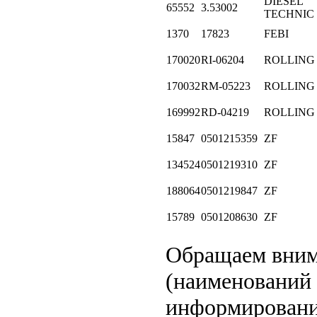
DIESEL
65552
3.53002
TECHNIC
1370
17823
FEBI
170020
RI-06204
ROLLING
170032
RM-05223
ROLLING
169992
RD-04219
ROLLING
15847
0501215359
ZF
134524
0501219310
ZF
188064
0501219847
ZF
15789
0501208630
ZF
Обращаем вни
(наименований 
информирование