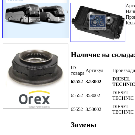
Арт
Наи
Про
Коли
Наличие на склада
ID
Артикул
Производи
товара
DIESEL
65552
3.53002
TECHNI
DIESEL
65552
353002
TECHNIC
DIESEL
65552
3.53002
TECHNIC
Замены