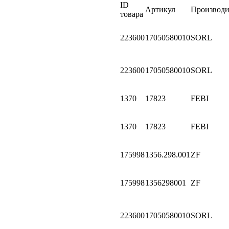
ID
Артикул
Производи
товара
223600
17050580010
SORL
223600
17050580010
SORL
1370
17823
FEBI
1370
17823
FEBI
175998
1356.298.001
ZF
175998
1356298001
ZF
223600
17050580010
SORL