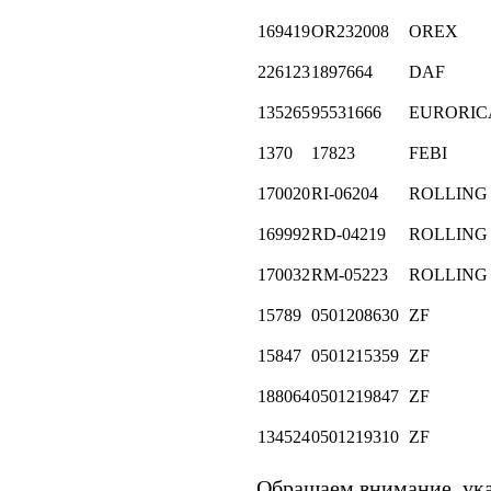
169419
OR232008
OREX
226123
1897664
DAF
135265
95531666
EURORIC
1370
17823
FEBI
170020
RI-06204
ROLLING
169992
RD-04219
ROLLING
170032
RM-05223
ROLLING
15789
0501208630
ZF
15847
0501215359
ZF
188064
0501219847
ZF
134524
0501219310
ZF
Обращаем внимание, у