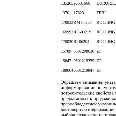
135265
95531666
EURORIC
1370
17823
FEBI
170032
RM-05223
ROLLING
169992
RD-04219
ROLLING
170020
RI-06204
ROLLING
15789
0501208630
ZF
15847
0501215359
ZF
188064
0501219847
ZF
Обращаем внимание, указ
информирование покупателе
потребительские свойства 
предлагаемых к продаже за
правообладателей указанн
достоверную информацию о
выбора возложено на прода