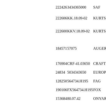
222426
3434365000
SAF
222606
KK.18.09-02
KURT
222600
KKV.18.09-02
KURT
184571
57075
AUGE
176904
CRF-41.03650
CRAFT
24834
5034343650
EUROP
128250
564734.H195
FAG
190106
FX564734.H195
FOX
153684
80.07.42
ONYAR