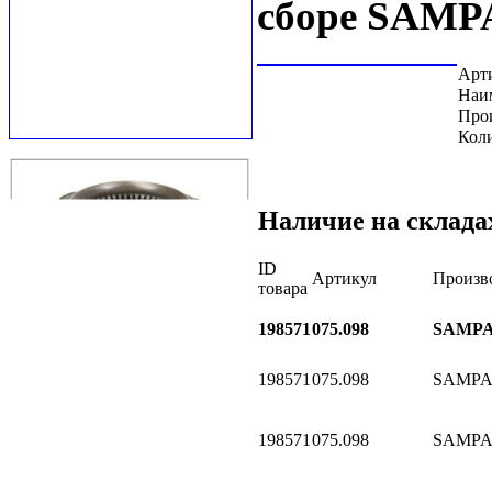
сборе SAMP
Арт
Наи
Про
Коли
Наличие на склада
ID
Артикул
Произв
товара
198571
075.098
SAMP
198571
075.098
SAMP
198571
075.098
SAMP