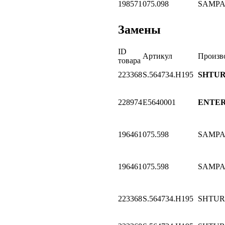
198571
075.098
SAMP
Замены
ID
Артикул
Произв
товара
223368
S.564734.H195
SHTU
228974
E5640001
ENTER
196461
075.598
SAMP
196461
075.598
SAMP
223368
S.564734.H195
SHTU