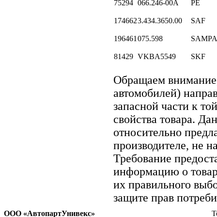
75294
066.246-00A
PE
174662
3.434.3650.00
SAF
196461
075.598
SAMP
81429
VKBA5549
SKF
Обращаем внимание
автомобилей) напра
запасной части к то
свойства товара. Да
относительно предла
производителе, не н
Требование предост
информацию о товар
их правильного выбо
защите прав потреби
ООО «АвтопартУнивекс»
Т