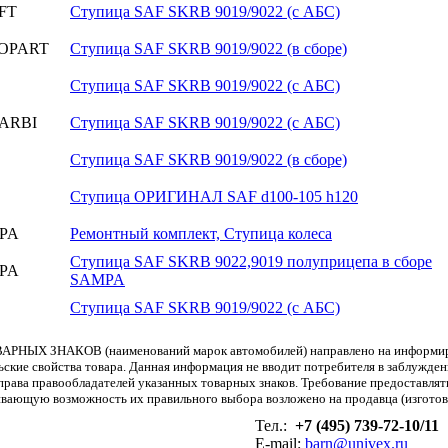
FT
Ступица SAF SKRB 9019/9022 (с АБС)
OPART
Ступица SAF SKRB 9019/9022 (в сборе)
Ступица SAF SKRB 9019/9022 (с АБС)
ARBI
Ступица SAF SKRB 9019/9022 (с АБС)
Ступица SAF SKRB 9019/9022 (в сборе)
Ступица ОРИГИНАЛ SAF d100-105 h120
PA
Ремонтный комплект, Ступица колеса
Ступица SAF SKRB 9022,9019 полуприцепа в сборе
PA
SAMPA
Ступица SAF SKRB 9019/9022 (с АБС)
АРНЫХ ЗНАКОВ (наименований марок автомобилей) направлено на информиров
льские свойства товара. Данная информация не вводит потребителя в заблужде
т права правообладателей указанных товарных знаков. Требование предоставл
вающую возможность их правильного выбора возложено на продавца (изготови
Тел.:
+7 (495) 739-72-10/11
E-mail:
barn@univex.ru