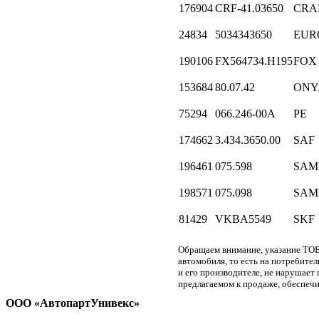
176904
CRF-41.03650
CRA
24834
5034343650
EUR
190106
FX564734.H195
FOX
153684
80.07.42
ONY
75294
066.246-00A
PE
174662
3.434.3650.00
SAF
196461
075.598
SAM
198571
075.098
SAM
81429
VKBA5549
SKF
Обращаем внимание, указание ТОВ
автомобиля, то есть на потребите
и его производителе, не нарушае
предлагаемом к продаже, обеспечи
ООО «АвтопартУнивекс»