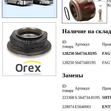
П
К
Наличие на склад
ID
Артикул
Прои
товара
128250
564734.H195
FAG
128250
564734H195
FAG
Замены
ID
Артикул
Прои
товара
223368
S.564734.H195
SHT
228974
E5640001
ENT