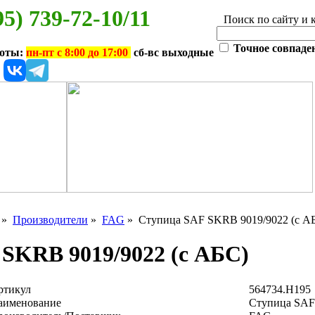
95) 739-72-10/11
Поиск по сайту и 
Точное совпаде
боты:
пн-пт с 8:00 до 17:00
сб-вс выходные
»
Производители
»
FAG
» Ступица SAF SKRB 9019/9022 (с А
SKRB 9019/9022 (с АБС)
ртикул
564734.H195
аименование
Ступица SAF