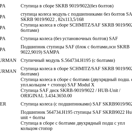
PA
Ступица в сборе SKRB 9019/9022(без болтов)
ступица колеса модуль с подшипниками без болтов S
PA
SKRB 9019/9022 , 82x113,5/168
Ступица колеса в сборе SCHMITZ/SAF SKRB 9019/902
PA
болтами)
PA
Ступица колеса (без установочных болтов) SAF
Подшипник ступицы SAF (блок с болтами,оси SKRB
PA
9022,9019) SAMPA
URMAN
Ступичный модуль S.564734.H195 (с болтами)
Ступица колеса в сборе SCHMITZ/SAF SKRB 9019/902
URMAN
болтами)
Ступица колеса в сборе с болтами (двухрядный подш. 
упл.кольцом + стопор) SAF Modul X
Ступица SAF диск SKRB-9019/9022 / HUB-Unit /
ORIGINAL 3.434.3650.00
ER
Ступица колеса (с подшипниками) SAF SKRB9019/90
Подшипник 564734.H195 ступицы SAF SKRB9022 Hu
unit + болты
Ступица в сборе с болтами двухрядный подш с упл
кольцом стопор