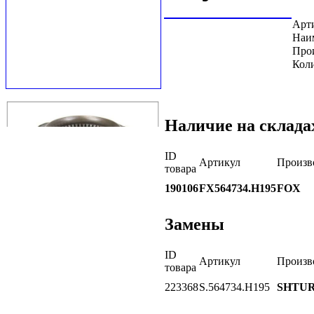
Арт
Наи
Про
Коли
Наличие на склада
ID
Артикул
Произв
товара
190106
FX564734.H195
FOX
Замены
ID
Артикул
Произв
товара
223368
S.564734.H195
SHTU