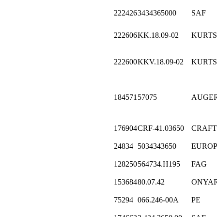
222426
3434365000
SAF
222606
KK.18.09-02
KURT
222600
KKV.18.09-02
KURT
184571
57075
AUGE
176904
CRF-41.03650
CRAFT
24834
5034343650
EURO
128250
564734.H195
FAG
153684
80.07.42
ONYAR
75294
066.246-00A
PE