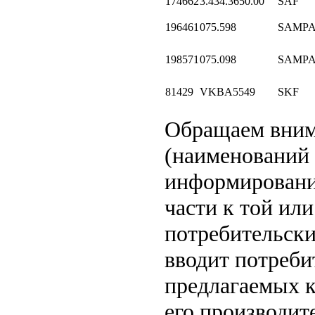
174662
3.434.3650.00
SAF
196461
075.598
SAMP
198571
075.098
SAMP
81429
VKBA5549
SKF
Обращаем вни
(наименований 
информировани
части к той или
потребительски
вводит потреби
предлагаемых к
его производит