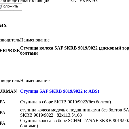
роизводитель/Поставщик
ENTERPRISE
ах
зводитель
Наименование
Ступица колеса SAF SKRB 9019/9022 (дисковый тор
ERPRISE
болтами
зводитель
Наименование
URMAN
Ступица SAF SKRB 9019/9022 (с ABS)
PA
Ступица в сборе SKRB 9019/9022(без болтов)
ступица колеса модуль с подшипниками без болтов S
PA
SKRB 9019/9022 , 82x113,5/168
Ступица колеса в сборе SCHMITZ/SAF SKRB 9019/902
PA
болтами)