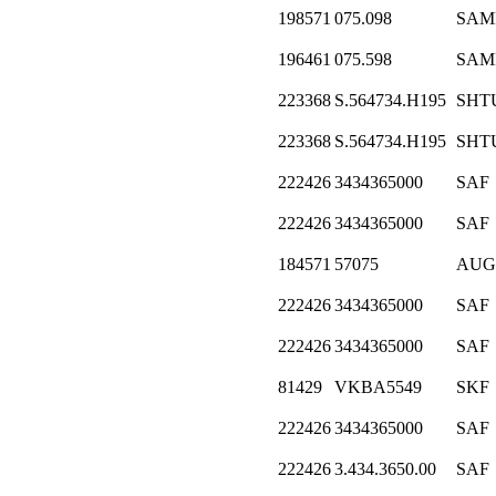
198571
075.098
SAM
196461
075.598
SAM
223368
S.564734.H195
SHT
223368
S.564734.H195
SHT
222426
3434365000
SAF
222426
3434365000
SAF
184571
57075
AUG
222426
3434365000
SAF
222426
3434365000
SAF
81429
VKBA5549
SKF
222426
3434365000
SAF
222426
3.434.3650.00
SAF