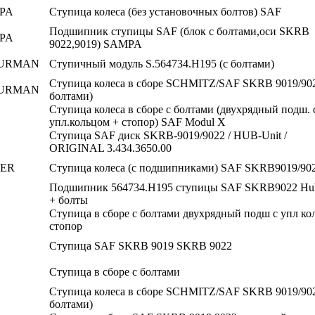
PA
Ступица колеса (без установочных болтов) SAF
Подшипник ступицы SAF (блок с болтами,оси SKRB
PA
9022,9019) SAMPA
URMAN
Ступичный модуль S.564734.H195 (с болтами)
Ступица колеса в сборе SCHMITZ/SAF SKRB 9019/902
URMAN
болтами)
Ступица колеса в сборе с болтами (двухрядный подш. 
упл.кольцом + стопор) SAF Modul X
Ступица SAF диск SKRB-9019/9022 / HUB-Unit /
ORIGINAL 3.434.3650.00
ER
Ступица колеса (с подшипниками) SAF SKRB9019/90
Подшипник 564734.H195 ступицы SAF SKRB9022 Hub
+ болты
Ступица в сборе с болтами двухрядный подш с упл ко
стопор
Ступица SAF SKRB 9019 SKRB 9022
Ступица в сборе с болтами
Ступица колеса в сборе SCHMITZ/SAF SKRB 9019/902
болтами)