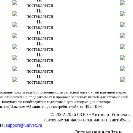
поставляется
Не
поставляется
Не
поставляется
Не
поставляется
Не
поставляется
Не
поставляется
Не
поставляется
Не
поставляется
ание покупателей о применимости запасной части к той или иной марке
ние относительно предлагаемых к продаже запасных частей для автомобилей
ять покупателю необходимую и достоверную информацию о товаре,
теля) Законом «О защите прав потребителей», ст. 495 ГК РФ.
© 2002-2026 ООО «АвтопартУнивекс»
грузовые запчасти и запчасти на автобусы
та:
support@univex.ru
Оптимизация сайта и