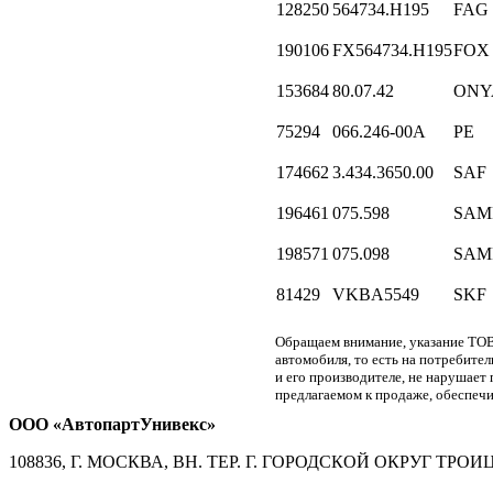
128250
564734.H195
FAG
190106
FX564734.H195
FOX
153684
80.07.42
ONY
75294
066.246-00A
PE
174662
3.434.3650.00
SAF
196461
075.598
SAM
198571
075.098
SAM
81429
VKBA5549
SKF
Обращаем внимание, указание ТОВ
автомобиля, то есть на потребите
и его производителе, не нарушае
предлагаемом к продаже, обеспечи
ООО «АвтопартУнивекс»
108836, Г. МОСКВА, ВН. ТЕР. Г. ГОРОДСКОЙ ОКРУГ ТРОИЦК