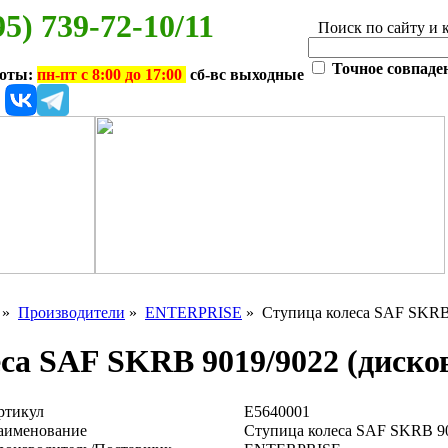
95) 739-72-10/11
Поиск по сайту и 
Точное совпаде
боты:
пн-пт с 8:00 до 17:00
сб-вс выходные
»
Производители
»
ENTERPRISE
» Ступица колеса SAF SKRB 
са SAF SKRB 9019/9022 (диско
ртикул
E5640001
аименование
Ступица колеса SAF SKRB 90