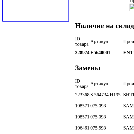
П
Наличие на склад
ID
Артикул
Прои
товара
228974
E5640001
ENT
Замены
ID
Артикул
Прои
товара
223368
S.564734.H195
SHT
198571
075.098
SAM
198571
075.098
SAM
196461
075.598
SAM