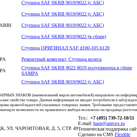
Ступица SAF SKRB 9019/9022 (с АБС)
Ступица SAF SKRB 9019/9022 (с АБС)
ARBI
Ступица SAF SKRB 9019/9022 (с АБС)
Ступица SAF SKRB 9019/9022 (в сборе)
Ступица ОРИГИНАЛ SAF d100-105 h120
PA
Ремонтный комплект, Ступица колеса
Ступица SAF SKRB 9022,9019 полуприцепа в сборе
PA
SAMPA
Ступица SAF SKRB 9019/9022 (с АБС)
АРНЫХ ЗНАКОВ (наименований марок автомобилей) направлено на информиров
льские свойства товара. Данная информация не вводит потребителя в заблужде
т права правообладателей указанных товарных знаков. Требование предоставл
вающую возможность их правильного выбора возложено на продавца (изготови
Тел.:
+7 (495) 739-72-10/11
E-mail:
barn@univex.ru
, УЛ. ЧАРОИТОВАЯ, Д. 5, СТР. 49
Техническая поддержка сай
Сделано на CMS
Flexible