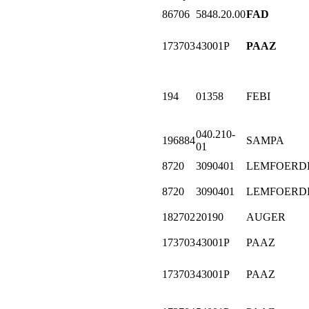
86706
5848.20.00
FAD
173703
43001P
PAAZ
194
01358
FEBI
040.210-
196884
SAMPA
01
8720
3090401
LEMFOERD
8720
3090401
LEMFOERD
182702
20190
AUGER
173703
43001P
PAAZ
173703
43001P
PAAZ