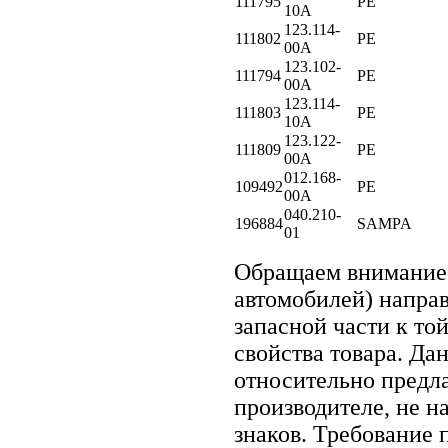
111795
PE
10A
123.114-
111802
PE
00A
123.102-
111794
PE
00A
123.114-
111803
PE
10A
123.122-
111809
PE
00A
012.168-
109492
PE
00A
040.210-
196884
SAMPA
01
Обращаем внимание
автомобилей) напра
запасной части к то
свойства товара. Да
относительно предла
производителе, не н
знаков. Требование