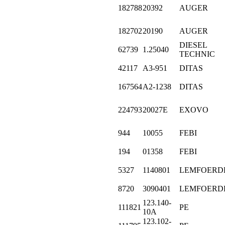
182788
20392
AUGER
182702
20190
AUGER
DIESEL
62739
1.25040
TECHNIC
42117
A3-951
DITAS
167564
A2-1238
DITAS
224793
20027E
EXOVO
944
10055
FEBI
194
01358
FEBI
5327
1140801
LEMFOERD
8720
3090401
LEMFOERD
123.140-
111821
PE
10A
123.102-