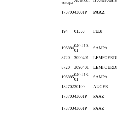
Артикул
Производите
товара
173703
43001P
PAAZ
194
01358
FEBI
040.210-
196884
SAMPA
01
8720
3090401
LEMFOERD
8720
3090401
LEMFOERD
040.213-
196885
SAMPA
01
182702
20190
AUGER
173703
43001P
PAAZ
173703
43001P
PAAZ