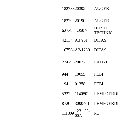
182788
20392
AUGER
182702
20190
AUGER
DIESEL
62739
1.25040
TECHNIC
42117
A3-951
DITAS
167564
A2-1238
DITAS
224793
20027E
EXOVO
944
10055
FEBI
194
01358
FEBI
5327
1140801
LEMFOERD
8720
3090401
LEMFOERD
123.122-
111809
PE
00A