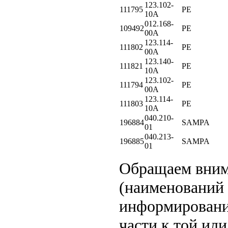
123.102-
111795
PE
10A
012.168-
109492
PE
00A
123.114-
111802
PE
00A
123.140-
111821
PE
10A
123.102-
111794
PE
00A
123.114-
111803
PE
10A
040.210-
196884
SAMPA
01
040.213-
196885
SAMPA
01
Обращаем вни
(наименований 
информировани
части к той или