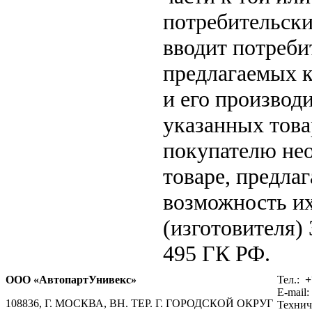
потребительски
вводит потреби
предлагаемых к
и его производ
указанных това
покупателю не
товаре, предла
возможность их
(изготовителя)
495 ГК РФ.
ООО «АвтопартУнивекс»
Тел.:
+
E-mail:
108836, Г. МОСКВА, ВН. ТЕР. Г. ГОРОДСКОЙ ОКРУГ
Технич