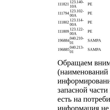
123.140-
111821
PE
10A
123.102-
111794
PE
00A
123.114-
111802
PE
00A
123.122-
111809
PE
00A
040.210-
196884
SAMPA
01
040.213-
196885
SAMPA
01
Обращаем вни
(наименований 
информировани
запасной части
есть на потреб
информация не 