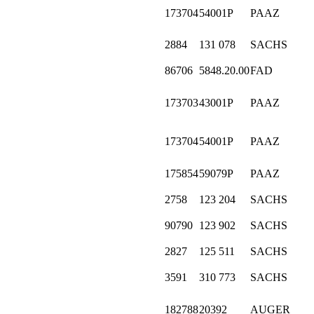
173704
54001P
PAAZ
2884
131 078
SACHS
86706
5848.20.00
FAD
173703
43001P
PAAZ
173704
54001P
PAAZ
175854
59079P
PAAZ
2758
123 204
SACHS
90790
123 902
SACHS
2827
125 511
SACHS
3591
310 773
SACHS
182788
20392
AUGER