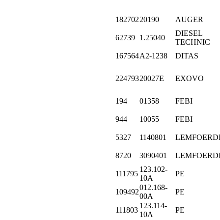
182702
20190
AUGER
DIESEL
62739
1.25040
TECHNIC
167564
A2-1238
DITAS
224793
20027E
EXOVO
194
01358
FEBI
944
10055
FEBI
5327
1140801
LEMFOERD
8720
3090401
LEMFOERD
123.102-
111795
PE
10A
012.168-
109492
PE
00A
123.114-
111803
PE
10A