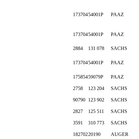
173704
54001P
PAAZ
173704
54001P
PAAZ
2884
131 078
SACHS
173704
54001P
PAAZ
175854
59079P
PAAZ
2758
123 204
SACHS
90790
123 902
SACHS
2827
125 511
SACHS
3591
310 773
SACHS
182702
20190
AUGER