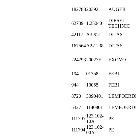
182788
20392
AUGER
DIESEL
62739
1.25040
TECHNIC
42117
A3-951
DITAS
167564
A2-1238
DITAS
224793
20027E
EXOVO
194
01358
FEBI
944
10055
FEBI
8720
3090401
LEMFOERD
5327
1140801
LEMFOERD
123.102-
111795
PE
10A
123.102-
111794
PE
00A