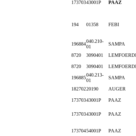
173703
43001P
PAAZ
194
01358
FEBI
040.210-
196884
SAMPA
01
8720
3090401
LEMFOERD
8720
3090401
LEMFOERD
040.213-
196885
SAMPA
01
182702
20190
AUGER
173703
43001P
PAAZ
173703
43001P
PAAZ
173704
54001P
PAAZ