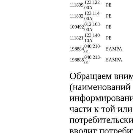
123.122-
111809
PE
00A
123.114-
111802
PE
00A
012.168-
109492
PE
00A
123.140-
111821
PE
10A
040.210-
196884
SAMPA
01
040.213-
196885
SAMPA
01
Обращаем вни
(наименований 
информировани
части к той или
потребительски
вводит потреби