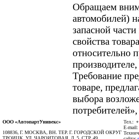
Обращаем вни
автомобилей) н
запасной части
свойства товар
относительно п
производителе,
Требование пр
товаре, предла
выбора возложе
потребителей», 
ООО «АвтопартУнивекс»
Тел.:
+
E-mail:
108836, Г. МОСКВА, ВН. ТЕР. Г. ГОРОДСКОЙ ОКРУГ
Технич
ТРОИЦК, УЛ. ЧАРОИТОВАЯ, Д. 5, СТР. 49
сайта: