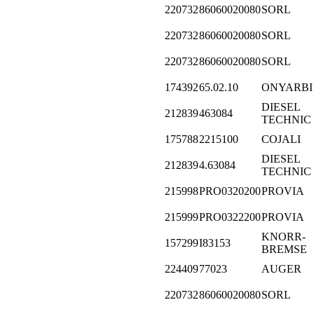
220732
86060020080
SORL
220732
86060020080
SORL
220732
86060020080
SORL
174392
65.02.10
ONYARBI
DIESEL
212839
463084
TECHNIC
175788
2215100
COJALI
DIESEL
212839
4.63084
TECHNIC
215998
PRO0320200
PROVIA
215999
PRO0322200
PROVIA
KNORR-
157299
I83153
BREMSE
224409
77023
AUGER
220732
86060020080
SORL