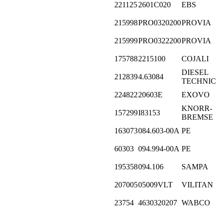
221125
2601C020
EBS
215998
PRO0320200
PROVIA
215999
PRO0322200
PROVIA
175788
2215100
COJALI
DIESEL
212839
4.63084
TECHNIC
224822
20603E
EXOVO
KNORR-
157299
I83153
BREMSE
163073
084.603-00A
PE
60303
094.994-00A
PE
195358
094.106
SAMPA
207005
05009VLT
VILITAN
23754
4630320207
WABCO