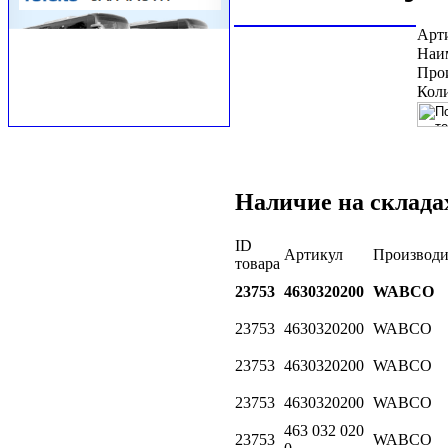
Арт
Наи
Про
Коли
Наличие на склада
ID
Артикул
Производи
товара
23753
4630320200
WABCO
23753
4630320200
WABCO
23753
4630320200
WABCO
23753
4630320200
WABCO
463 032 020
23753
WABCO