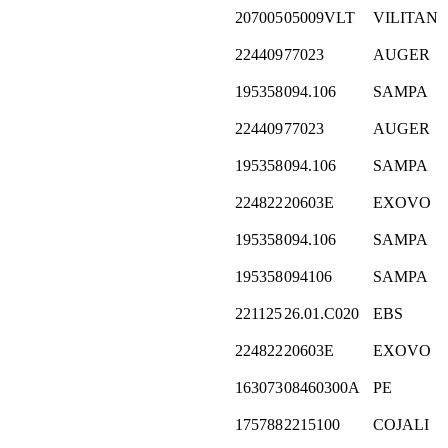
207005
05009VLT
VILITAN
224409
77023
AUGER
195358
094.106
SAMPA
224409
77023
AUGER
195358
094.106
SAMPA
224822
20603E
EXOVO
195358
094.106
SAMPA
195358
094106
SAMPA
221125
26.01.C020
EBS
224822
20603E
EXOVO
163073
08460300A
PE
175788
2215100
COJALI