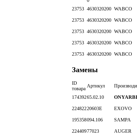
0
23753
4630320200
WABCO
23753
4630320200
WABCO
23753
4630320200
WABCO
23753
4630320200
WABCO
23753
4630320200
WABCO
Замены
ID
Артикул
Производи
товара
174392
65.02.10
ONYARB
224822
20603E
EXOVO
195358
094.106
SAMPA
224409
77023
AUGER