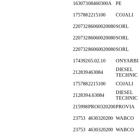
163073
08460300A
PE
175788
2215100
COJALI
220732
86060020080
SORL
220732
86060020080
SORL
220732
86060020080
SORL
174392
65.02.10
ONYARBI
DIESEL
212839
463084
TECHNIC
175788
2215100
COJALI
DIESEL
212839
4.63084
TECHNIC
215998
PRO0320200
PROVIA
23753
4630320200
WABCO
23753
4630320200
WABCO