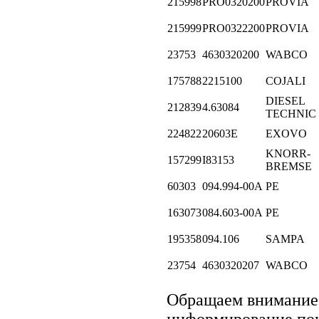
215998
PRO0320200
PROVIA
215999
PRO0322200
PROVIA
23753
4630320200
WABCO
175788
2215100
COJALI
DIESEL
212839
4.63084
TECHNIC
224822
20603E
EXOVO
KNORR-
157299
I83153
BREMSE
60303
094.994-00A
PE
163073
084.603-00A
PE
195358
094.106
SAMPA
23754
4630320207
WABCO
Обращаем внимание
информирование поку