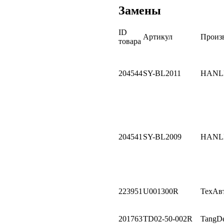
Замены
ID
Артикул
Произ
товара
204544
SY-BL2011
HANL
204541
SY-BL2009
HANL
223951
U001300R
ТехАв
201763
TD02-50-002R
TangD