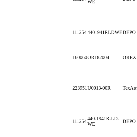
WE
111254
4401941RLDWE
DEPO
160060
OR182004
OREX
223951
U0013-00R
ТехАв
440-1941R-LD-
111254
DEPO
WE