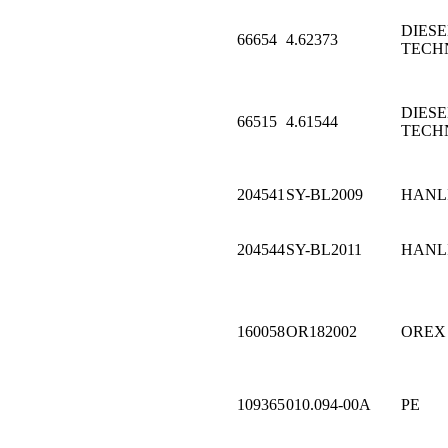
DIESE
66654
4.62373
TECH
DIESE
66515
4.61544
TECH
204541
SY-BL2009
HANL
204544
SY-BL2011
HANL
160058
OR182002
OREX
109365
010.094-00A
PE