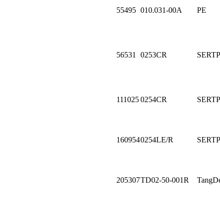
55495
010.031-00A
PE
56531
0253CR
SERT
111025
0254CR
SERT
160954
0254LE/R
SERT
205307
TD02-50-001R
TangD