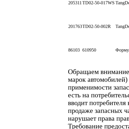
205311
TD02-50-017WS
TangD
201763
TD02-50-002R
TangD
86103
610950
Формул
Обращаем внимани
марок автомобилей)
применимости запасн
есть на потребитель
вводит потребителя
продаже запасных ча
нарушает права пра
Требование предост