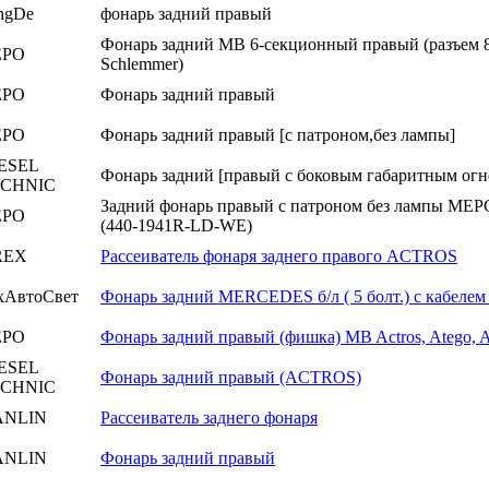
ngDe
фонарь задний правый
Фонарь задний MB 6-секционный правый (разъем 8
EPO
Schlemmer)
EPO
Фонарь задний правый
EPO
Фонарь задний правый [с патроном,без лампы]
ESEL
Фонарь задний [правый с боковым габаритным огн
ECHNIC
Задний фонарь правый с патроном без лампы МЕ
EPO
(440-1941R-LD-WE)
REX
Рассеиватель фонаря заднего правого ACTROS
хАвтоСвет
Фонарь задний MERCEDES б/л ( 5 болт.) с кабеле
EPO
Фонарь задний правый (фишка) MB Actros, Atego, A
ESEL
Фонарь задний правый (ACTROS)
ECHNIC
ANLIN
Рассеиватель заднего фонаря
ANLIN
Фонарь задний правый