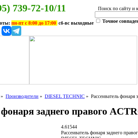
95) 739-72-10/11
Поиск по сайту и 
Точное совпаде
боты:
пн-пт с 8:00 до 17:00
сб-вс выходные
»
Производители
»
DIESEL TECHNIC
» Рассеиватель фонаря
 фонаря заднего правого ACT
4.61544
Рассеиватель фонаря заднего прав