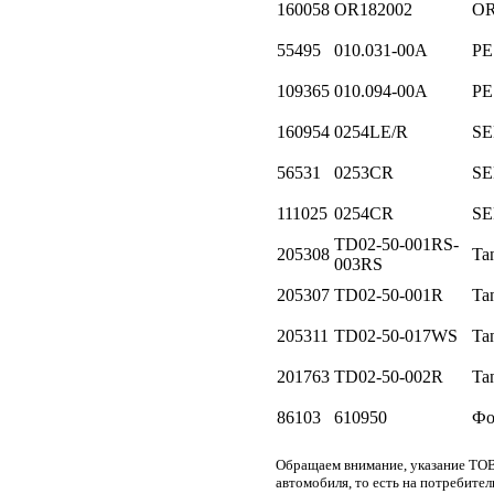
160058
OR182002
O
55495
010.031-00A
PE
109365
010.094-00A
PE
160954
0254LE/R
SE
56531
0253CR
SE
111025
0254CR
SE
TD02-50-001RS-
205308
Ta
003RS
205307
TD02-50-001R
Ta
205311
TD02-50-017WS
Ta
201763
TD02-50-002R
Ta
86103
610950
Фо
Обращаем внимание, указание ТОВ
автомобиля, то есть на потребите