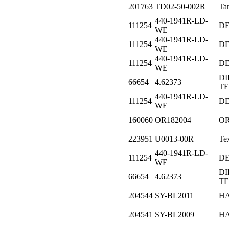
201763
TD02-50-002R
Ta
440-1941R-LD-
111254
D
WE
440-1941R-LD-
111254
D
WE
440-1941R-LD-
111254
D
WE
DI
66654
4.62373
T
440-1941R-LD-
111254
D
WE
160060
OR182004
O
223951
U0013-00R
Те
440-1941R-LD-
111254
D
WE
DI
66654
4.62373
T
204544
SY-BL2011
H
204541
SY-BL2009
H