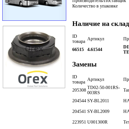
Производитель/Поставщик
Количество в упаковке
Наличие на склад
ID
Артикул
Пр
товара
DI
66515
4.61544
T
Замены
ID
Артикул
Пр
товара
TD02-50-001RS-
205308
Ta
003RS
204544
SY-BL2011
H
204541
SY-BL2009
H
223951
U001300R
Те