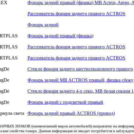
REX
Фонарь задний правый (фишка) MB Actros, Atego, A
Рассеиватель фонаря заднего правого ACTROS
Фонарь задний
RTPLAS
Фонарь задний правый (фишка)
RTPLAS
Рассеиватель фонаря заднего правого ACTROS
RTPLAS
Рассеиватель фонаря заднего правого ACTROS
ngDe
Стекло фонаря заднего шестисекционного правого
ngDe
Фонарь задний MB ACTROS правый, фишка сбоку
ngDe
Стекло фонаря заднего 4-х секц. MB белая секция 1
ngDe
Фонарь задний с подсветкой правый
рмула света
Фонарь задний правый ACTROS (провод)
АРНЫХ ЗНАКОВ (наименований марок автомобилей) направлено на информиров
льские свойства товара. Данная информация не вводит потребителя в заблужде