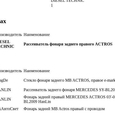
DIESEL TECHNIC
1
ах
оизводитель
Наименование
ESEL
Рассеиватель фонаря заднего правого ACTROS
ECHNIC
оизводитель
Наименование
ngDe
Стекло фонаря заднего MB ACTROS, правое e-mar
ANLIN
Рассеиватель заднего фонаря MERCEDES SY-BL20
Фонарь задний правый MERCEDES ACTROS 03'-07
ANLIN
BL2009 HanLin
хАвтоСвет
Фонарь задний MB Actros правый с проводом