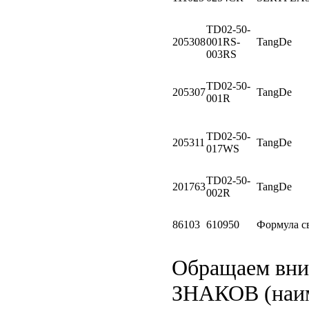
TD02-50-
205308
001RS-
TangDe
003RS
TD02-50-
205307
TangDe
001R
TD02-50-
205311
TangDe
017WS
TD02-50-
201763
TangDe
002R
86103
610950
Формула с
Обращаем вн
ЗНАКОВ (наим