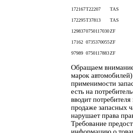
172167
T22207
TAS
172295
T37813
TAS
129837
0750117030
ZF
17162
0735370055
ZF
97989
0750117883
ZF
Обращаем внимани
марок автомобилей)
применимости запас
есть на потребител
вводит потребителя
продаже запасных ча
нарушает права пра
Требование предост
информацию о това