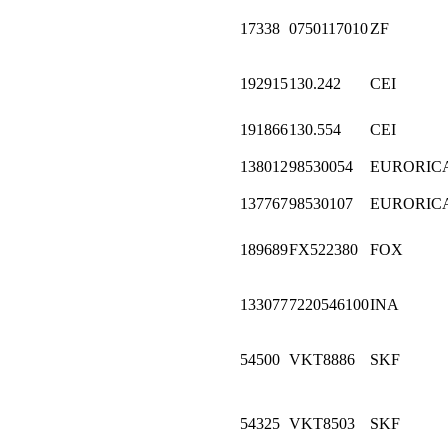
17338
0750117010
ZF
192915
130.242
CEI
191866
130.554
CEI
138012
98530054
EURORIC
137767
98530107
EURORIC
189689
FX522380
FOX
133077
7220546100
INA
54500
VKT8886
SKF
54325
VKT8503
SKF