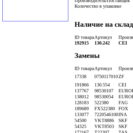
Производитель/Поставщик
Количество в упаковке
Наличие на склад
ID товара
Артикул
Произв
192915
130.242
CEI
Замены
ID товара
Артикул
Произв
17338
0750117010
ZF
191866
130.554
CEI
137767
98530107
EURO
138012
98530054
EURO
128183
522380
FAG
189689
FX522380
FOX
133077
7220546100
INA
54500
VKT8886
SKF
54325
VKT8503
SKF
172167
T22207
TAS