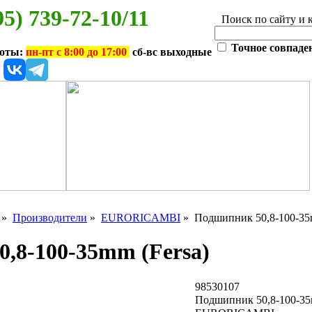
95) 739-72-10/11
Поиск по сайту и 
Точное совпаде
боты:
пн-пт с 8:00 до 17:00
сб-вс выходные
»
Производители
»
EURORICAMBI
» Подшипник 50,8-100-35m
,8-100-35mm (Fersa)
98530107
Подшипник 50,8-100-35