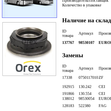
Производитель/Поставщик
Количество в упаковке
Наличие на склад
ID
Артикул
Произв
товара
137767
98530107
EURO
Замены
ID
Артикул
Произв
товара
17338
0750117010
ZF
192915
130.242
CEI
191866
130.554
CEI
138012
98530054
EURO
128183
522380
FAG