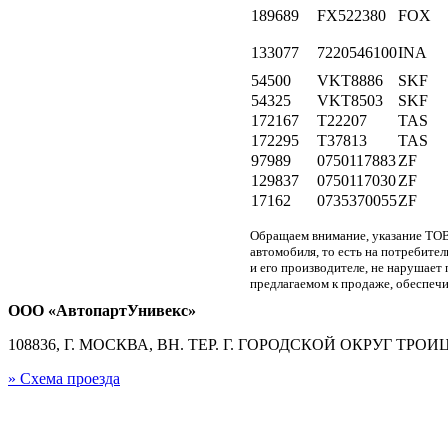
189689
FX522380
FOX
133077
7220546100
INA
54500
VKT8886
SKF
54325
VKT8503
SKF
172167
T22207
TAS
172295
T37813
TAS
97989
0750117883
ZF
129837
0750117030
ZF
17162
0735370055
ZF
Обращаем внимание, указание ТОВ
автомобиля, то есть на потребите
и его производителе, не нарушае
предлагаемом к продаже, обеспечи
ООО «АвтопартУнивекс»
108836, Г. МОСКВА, ВН. ТЕР. Г. ГОРОДСКОЙ ОКРУГ ТРОИЦК
» Схема проезда