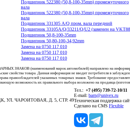
Подшипник 522380 (50,8-100-35mm) промежуточного
вала
Подшипник 522380 (50,8-100-35mm) промежуточного
вала
Подшипник 331305 A/Q пром. вала передний
Подшипник 33105A/Q/33211/Q/U2 (заменен на VKT88
Подшипник 50,8-100-35mm
Подшипник 50,80-100-34,92mm
Замена на 0750 117 010
Замена на 0750 117 010
Замена на 0750 117 010
АРНЫХ ЗНАКОВ (наименований марок автомобилей) направлено на информиров
льские свойства товара. Данная информация не вводит потребителя в заблужде
т права правообладателей указанных товарных знаков. Требование предоставл
вающую возможность их правильного выбора возложено на продавца (изготови
Тел.:
+7 (495) 739-72-10/11
E-mail:
barn@univex.ru
, УЛ. ЧАРОИТОВАЯ, Д. 5, СТР. 49
Техническая поддержка сай
Сделано на CMS
Flexible