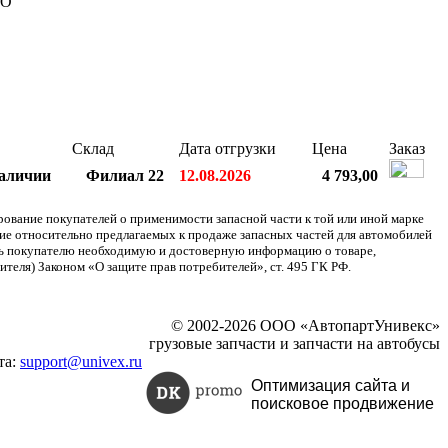
CO
Склад
Дата отгрузки
Цена
Заказ
наличии
Филиал 22
12.08.2026
4 793,00
ание покупателей о применимости запасной части к той или иной марке
ние относительно предлагаемых к продаже запасных частей для автомобилей
ять покупателю необходимую и достоверную информацию о товаре,
теля) Законом «О защите прав потребителей», ст. 495 ГК РФ.
© 2002-2026 ООО «АвтопартУнивекс»
грузовые запчасти и запчасти на автобусы
та:
support@univex.ru
Оптимизация сайта и
поисковое
продвижение