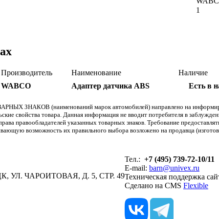
WAB
1
ах
Производитель
Наименование
Наличие
WABCO
Адаптер датчика ABS
Есть в 
АРНЫХ ЗНАКОВ (наименований марок автомобилей) направлено на информиров
льские свойства товара. Данная информация не вводит потребителя в заблужде
т права правообладателей указанных товарных знаков. Требование предоставл
вающую возможность их правильного выбора возложено на продавца (изготови
Тел.:
+7 (495) 739-72-10/11
E-mail:
barn@univex.ru
, УЛ. ЧАРОИТОВАЯ, Д. 5, СТР. 49
Техническая поддержка сай
Сделано на CMS
Flexible