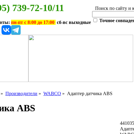
95) 739-72-10/11
Поиск по сайту и 
Точное совпаде
боты:
пн-пт с 8:00 до 17:00
сб-вс выходные
»
Производители
»
WABCO
» Адаптер датчика ABS
чика ABS
44103
Адапт