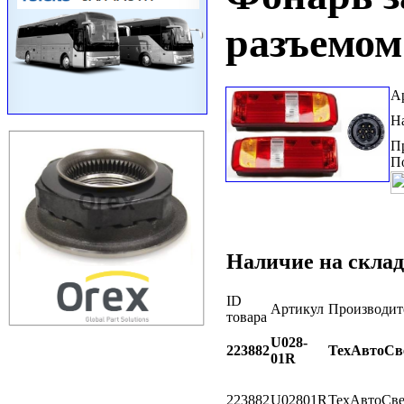
разъемо
А
Н
П
П
Наличие на склад
ID
Артикул
Производит
товара
U028-
223882
ТехАвтоСв
01R
223882
U02801R
ТехАвтоСве