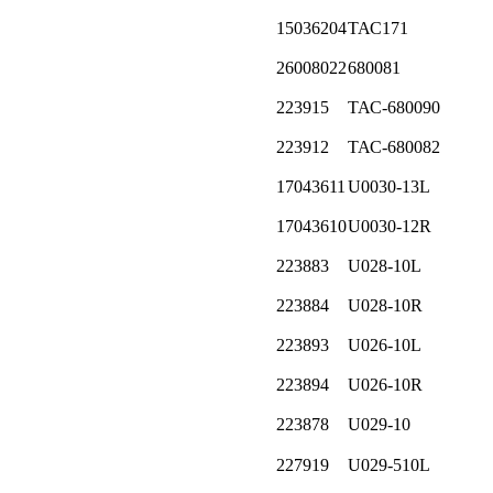
15036204
ТАС171
26008022
680081
223915
ТАС-680090
223912
ТАС-680082
17043611
U0030-13L
17043610
U0030-12R
223883
U028-10L
223884
U028-10R
223893
U026-10L
223894
U026-10R
223878
U029-10
227919
U029-510L