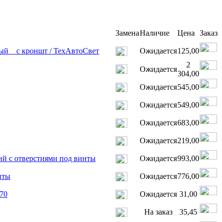
Замена
Наличие
Цена
Заказ
ый _ с кроншт / ТехАвтоСвет
Ожидается
125,00
2
Ожидается
304,00
Ожидается
545,00
Ожидается
549,00
Ожидается
683,00
Ожидается
219,00
й с отверстиями под винты
Ожидается
993,00
нты
Ожидается
776,00
70
Ожидается
31,00
На заказ
35,45