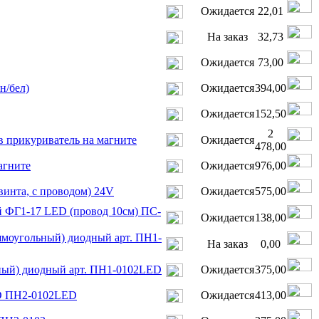
Ожидается
22,01
На заказ
32,73
Ожидается
73,00
н/бел)
Ожидается
394,00
Ожидается
152,50
2
в прикуриватель на магните
Ожидается
478,00
агните
Ожидается
976,00
винта, с проводом) 24V
Ожидается
575,00
 ФГ1-17 LED (провод 10см) ПС-
Ожидается
138,00
ямоугольный) диодный арт. ПН1-
На заказ
0,00
ьный) диодный арт. ПН1-0102LED
Ожидается
375,00
LED ПН2-0102LED
Ожидается
413,00