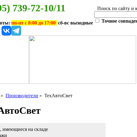
95) 739-72-10/11
Поиск по сайту и 
Точное совпаде
боты:
пн-пт с 8:00 до 17:00
сб-вс выходные
»
Производители
» ТехАвтоСвет
хАвтоСвет
, имеющиеся на складе
ажи