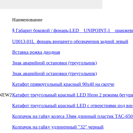
Наименование
$ Габарит боковой / фонарь-LED _ UNIPOINT-1 _ оранжев
U0013-01L_фонарь внешнего обозначения задний левый
Вставка рожка диодная
Знак аварийной остановки (треугольник)
Знак аварийной остановки (треугольник)
Катафот прямоугольный красный 90х40 на скотче
NEW2
Катафот треугольный красный LED Неон 2 режима бегущи
Катафот треугольный красный LED с отверстиями под ви
Колпачок на гайку колеса 33мм длинный пластик ТАС-650
Колпачок на гайку удлиненный "32" черный