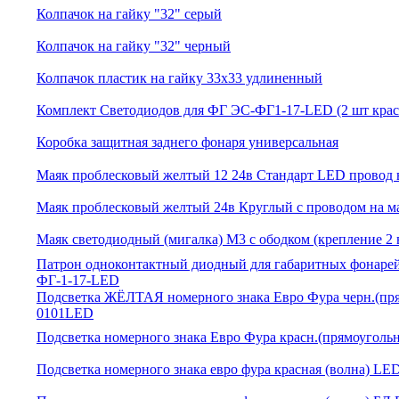
Колпачок на гайку "32" серый
Колпачок на гайку "32" черный
Колпачок пластик на гайку 33х33 удлиненный
Комплект Светодиодов для ФГ ЭС-ФГ1-17-LED (2 шт крас
Коробка защитная заднего фонаря универсальная
Маяк проблесковый желтый 12 24в Стандарт LED провод 
Маяк проблесковый желтый 24в Круглый с проводом на м
Маяк светодиодный (мигалка) M3 с ободком (крепление 2 
Патрон одноконтактный диодный для габаритных фонарей
ФГ-1-17-LED
Подсветка ЖЁЛТАЯ номерного знака Евро Фура черн.(пр
0101LED
Подсветка номерного знака Евро Фура красн.(прямоугол
Подсветка номерного знака евро фура красная (волна) 