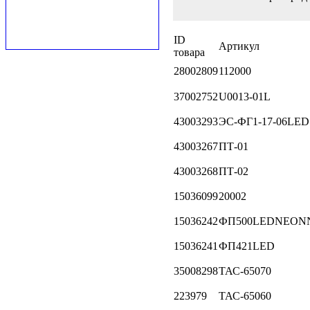
ID
Артикул
товара
28002809
112000
37002752
U0013-01L
43003293
ЭС-ФГ1-17-06LED
43003267
ПТ-01
43003268
ПТ-02
15036099
20002
15036242
ФП500LEDNEON
15036241
ФП421LED
35008298
ТАС-65070
223979
ТАС-65060