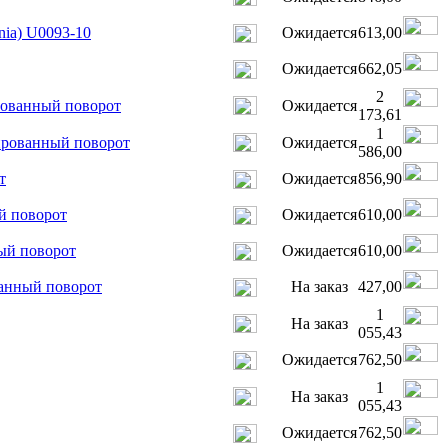
nia) U0093-10
Ожидается
613,00
Ожидается
662,05
2
рованный поворот
Ожидается
173,61
1
ированный поворот
Ожидается
586,00
т
Ожидается
856,90
й поворот
Ожидается
610,00
ый поворот
Ожидается
610,00
анный поворот
На заказ
427,00
1
На заказ
055,43
Ожидается
762,50
1
На заказ
055,43
Ожидается
762,50