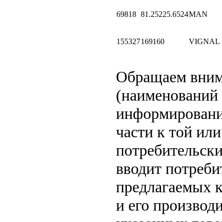
69818
81.25225.6524
MAN
155327
169160
VIGNAL
Обращаем вни
(наименований 
информировани
части к той или
потребительски
вводит потреби
предлагаемых к
и его производ