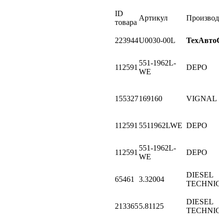
ID
Артикул
Производ
товара
223944
U0030-00L
ТехАвто
551-1962L-
112591
DEPO
WE
155327
169160
VIGNAL
112591
5511962LWE
DEPO
551-1962L-
112591
DEPO
WE
DIESEL
65461
3.32004
TECHNI
DIESEL
213365
5.81125
TECHNI