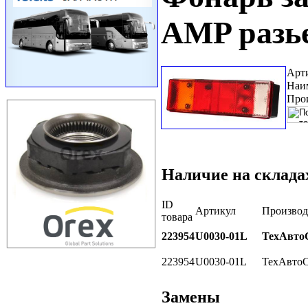
AMP разь
Арт
Наи
Про
Наличие на склада
ID
Артикул
Производ
товара
223954
U0030-01L
ТехАвто
223954
U0030-01L
ТехАвтоС
Замены