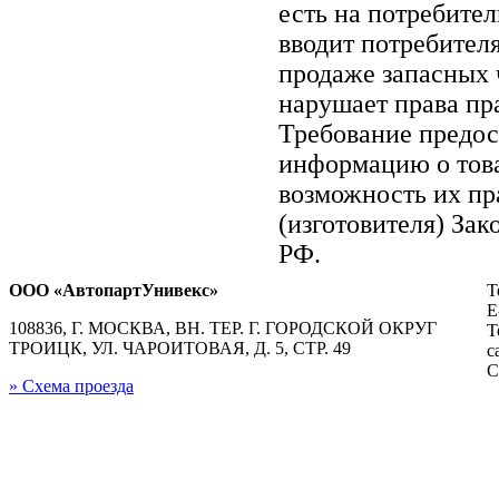
есть на потребите
вводит потребител
продаже запасных ч
нарушает права пр
Требование предос
информацию о тов
возможность их пр
(изготовителя) Зак
РФ.
ООО «АвтопартУнивекс»
Т
E
108836, Г. МОСКВА, ВН. ТЕР. Г. ГОРОДСКОЙ ОКРУГ
Т
ТРОИЦК, УЛ. ЧАРОИТОВАЯ, Д. 5, СТР. 49
с
С
» Схема проезда