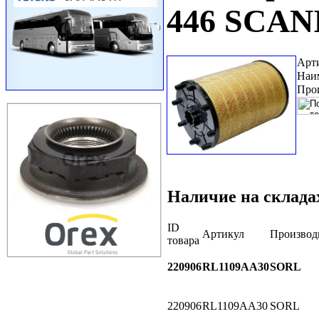
446 SCAN
Арт
Наи
Про
Наличие на склада
ID
Артикул
Производ
товара
220906
RL1109AA30
SORL
220906
RL1109AA30
SORL