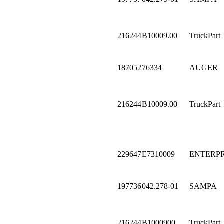
216244
B10009.00
TruckPart
187052
76334
AUGER
216244
B10009.00
TruckPart
229647
E7310009
ENTERPR
197736
042.278-01
SAMPA
216244
B1000900
TruckPart