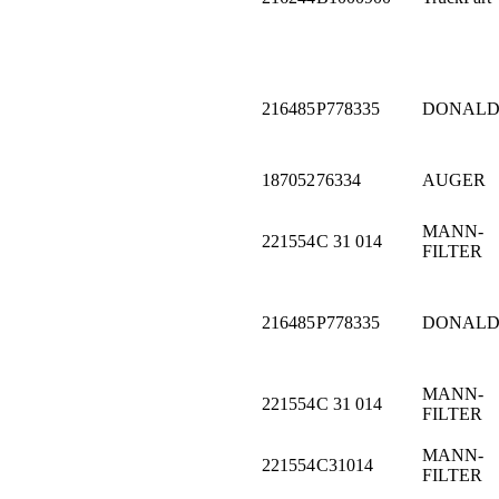
216485
P778335
DONALD
187052
76334
AUGER
MANN-
221554
C 31 014
FILTER
216485
P778335
DONALD
MANN-
221554
C 31 014
FILTER
MANN-
221554
C31014
FILTER