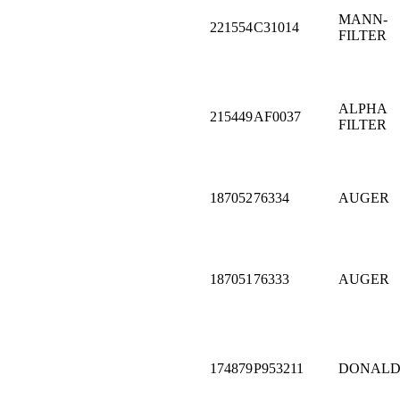
MANN-
221554
C31014
FILTER
ALPHA
215449
AF0037
FILTER
187052
76334
AUGER
187051
76333
AUGER
174879
P953211
DONALD