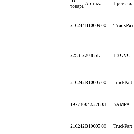
ID
Артикул
Производ
товара
216244
B10009.00
TruckPar
225312
20385E
EXOVO
216242
B10005.00
TruckPart
197736
042.278-01
SAMPA
216242
B10005.00
TruckPart