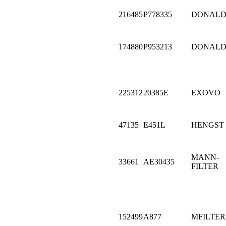
216485
P778335
DONALD
174880
P953213
DONALD
225312
20385E
EXOVO
47135
E451L
HENGST
MANN-
33661
AE30435
FILTER
152499
A877
MFILTER