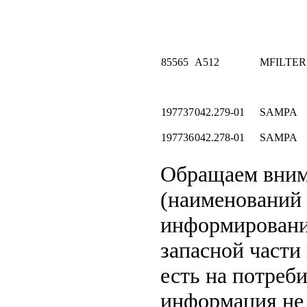
85565
A512
MFILTER
197737
042.279-01
SAMPA
197736
042.278-01
SAMPA
Обращаем вни
(наименований 
информировани
запасной части
есть на потреб
информация не 