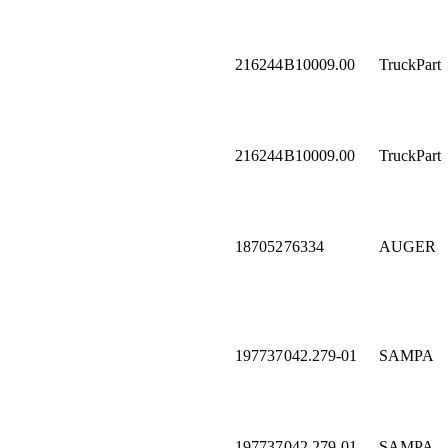
216244
B10009.00
TruckPart
216244
B10009.00
TruckPart
187052
76334
AUGER
197737
042.279-01
SAMPA
197737
042.279-01
SAMPA