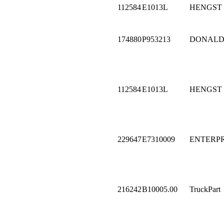
112584
E1013L
HENGST
174880
P953213
DONALD
112584
E1013L
HENGST
229647
E7310009
ENTERPR
216242
B10005.00
TruckPart