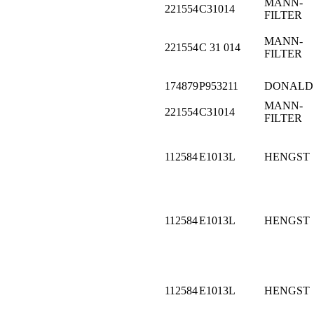
MANN-
221554
C31014
FILTER
MANN-
221554
C 31 014
FILTER
174879
P953211
DONALD
MANN-
221554
C31014
FILTER
112584
E1013L
HENGST
112584
E1013L
HENGST
112584
E1013L
HENGST