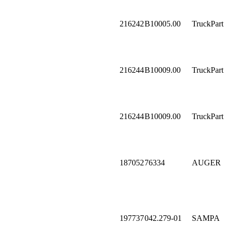
216242
B10005.00
TruckPart
216244
B10009.00
TruckPart
216244
B10009.00
TruckPart
187052
76334
AUGER
197737
042.279-01
SAMPA