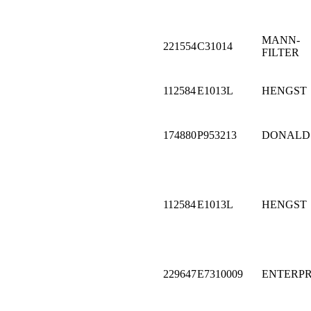
MANN-
221554
C31014
FILTER
112584
E1013L
HENGST
174880
P953213
DONALD
112584
E1013L
HENGST
229647
E7310009
ENTERPR