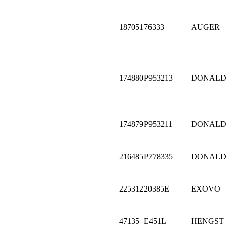
187051
76333
AUGER
174880
P953213
DONALD
174879
P953211
DONALD
216485
P778335
DONALD
225312
20385E
EXOVO
47135
E451L
HENGST