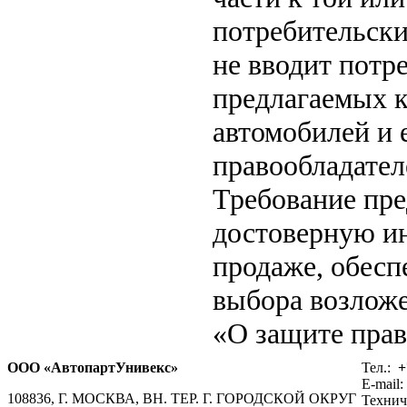
потребительски
не вводит потр
предлагаемых к
автомобилей и 
правообладател
Требование пр
достоверную ин
продаже, обес
выбора возложе
«О защите прав
ООО «АвтопартУнивекс»
Тел.:
+
E-mail:
108836, Г. МОСКВА, ВН. ТЕР. Г. ГОРОДСКОЙ ОКРУГ
Технич