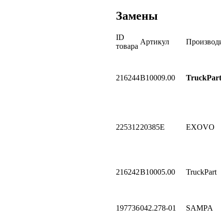
Замены
ID
Артикул
Производ
товара
216244
B10009.00
TruckPar
225312
20385E
EXOVO
216242
B10005.00
TruckPart
197736
042.278-01
SAMPA