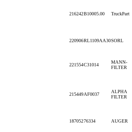
216242
B10005.00
TruckPart
220906
RL1109AA30
SORL
MANN-
221554
C31014
FILTER
ALPHA
215449
AF0037
FILTER
187052
76334
AUGER