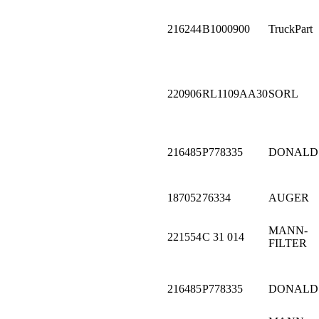
216244
B1000900
TruckPart
220906
RL1109AA30
SORL
216485
P778335
DONALD
187052
76334
AUGER
MANN-
221554
C 31 014
FILTER
216485
P778335
DONALD