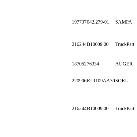
197737
042.279-01
SAMPA
216244
B10009.00
TruckPart
187052
76334
AUGER
220906
RL1109AA30
SORL
216244
B10009.00
TruckPart