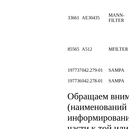
MANN-
33661
AE30435
FILTER
85565
A512
MFILTER
197737
042.279-01
SAMPA
197736
042.278-01
SAMPA
Обращаем вни
(наименований 
информировани
части к той или