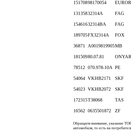
151708
98170054
EUROR
131358
32314A
FAG
154616
32314BA
FAG
189705
FX32314A
FOX
36871
A0019819905
MB
181509
80.07.81
ONYAR
78512
070.978-10A
PE
54064
VKHB2171
SKF
54023
VKHB2072
SKF
172315
T38068
TAS
16562
0635501872
ZF
Обращаем внимание, указание ТОВ
автомобиля, то есть на потребите