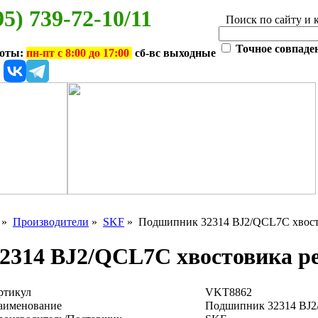
95) 739-72-10/11
Поиск по сайту и 
Точное совпаде
боты:
пн-пт с 8:00 до 17:00
сб-вс выходные
»
Производители
»
SKF
» Подшипник 32314 BJ2/QCL7C хвост
2314 BJ2/QCL7C хвостовика р
ртикул
VKT8862
аименование
Подшипник 32314 BJ2