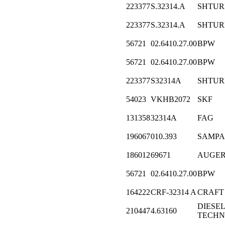
223377
S.32314.A
SHTU
223377
S.32314.A
SHTU
56721
02.6410.27.00
BPW
56721
02.6410.27.00
BPW
223377
S32314A
SHTU
54023
VKHB2072
SKF
131358
32314A
FAG
196067
010.393
SAMPA
186012
69671
AUGE
56721
02.6410.27.00
BPW
164222
CRF-32314 A
CRAFT
DIESEL
210447
4.63160
TECHN