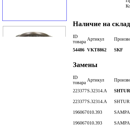
П
К
Наличие на склад
ID
Артикул
Произв
товара
54486
VKT8862
SKF
Замены
ID
Артикул
Произв
товара
223377
S.32314.A
SHTU
223377
S.32314.A
SHTU
196067
010.393
SAMPA
196067
010.393
SAMPA