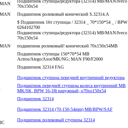
Подшипник ступицы/редуктора (32314) MB/MAN/Iveco
RMAN
70x150x54
RMAN
Подшипник роликовый конический S.32314.A
$ Подшипник 16т ступицы / 32314 _ 70*150*54 _ / BPW
0264102700
Подшипник ступицы/редуктора (32314) MB/MAN/Iveco
70x150x54
RMAN
подшипник роликовый! конический 70x150x54MB
Подшипник ступицы 150*70*54 MB
Actros/Atego/Axor/MK/NG; MAN F90/F2000
Подшипник 32314 FAG
Подшипник ступицы передней внутренний редуктора
Подшипник передней ступицы колеса внутренний MB
R
MK/SK, BPW 16-18t наружный, o70xo150x54
Подшипник 32314
Подшипник 32314 (70-150-54mm) MB/BPW/SAF
Подшипник роликовый ступицы 32314
IC