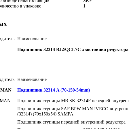
роизводитель/Поставщик
SKF
оличество в упаковке
1
ах
одитель
Наименование
Подшипник 32314 BJ2/QCL7C хвостовика редуктора
одитель
Наименование
RMAN
Подшипник 32314 A (70-150-54mm)
RMAN
Подшипник ступицы MB SK 32314F передней внутрен
Подшипник ступицы SAF BPW MAN IVECO внутренн
(32314) (70х150х54) SAMPA
Подшипник ступицы передней внутренний редуктора