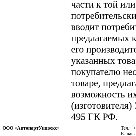
части к той или
потребительски
вводит потреби
предлагаемых к
его производит
указанных това
покупателю не
товаре, предла
возможность их
(изготовителя)
495 ГК РФ.
ООО «АвтопартУнивекс»
Тел.:
+
E-mail: