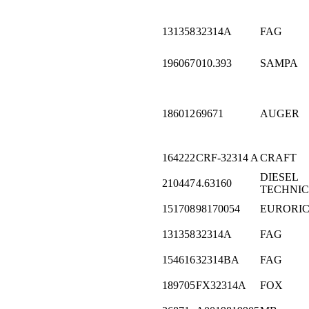
131358
32314A
FAG
196067
010.393
SAMPA
186012
69671
AUGER
164222
CRF-32314 A
CRAFT
DIESEL
210447
4.63160
TECHNIC
151708
98170054
EURORI
131358
32314A
FAG
154616
32314BA
FAG
189705
FX32314A
FOX