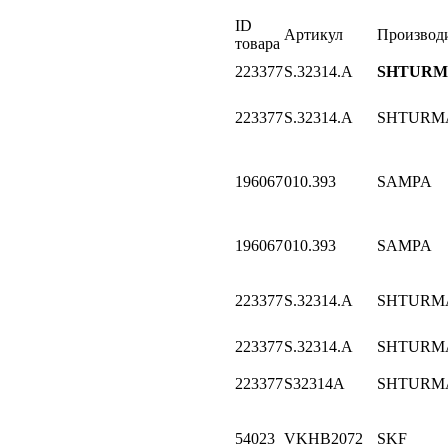
ID
Артикул
Производ
товара
223377
S.32314.A
SHTUR
223377
S.32314.A
SHTURM
196067
010.393
SAMPA
196067
010.393
SAMPA
223377
S.32314.A
SHTURM
223377
S.32314.A
SHTURM
223377
S32314A
SHTURM
54023
VKHB2072
SKF