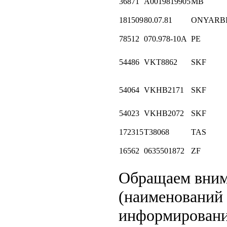
36871
A0019819905
MB
181509
80.07.81
ONYARB
78512
070.978-10A
PE
54486
VKT8862
SKF
54064
VKHB2171
SKF
54023
VKHB2072
SKF
172315
T38068
TAS
16562
0635501872
ZF
Обращаем вни
(наименований 
информировани