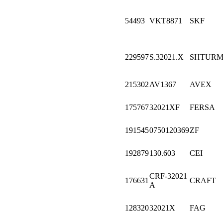
54493
VKT8871
SKF
229597
S.32021.X
SHTUR
215302
AV1367
AVEX
175767
32021XF
FERSA
191545
0750120369
ZF
192879
130.603
CEI
CRF-32021
176631
CRAFT
A
128320
32021X
FAG