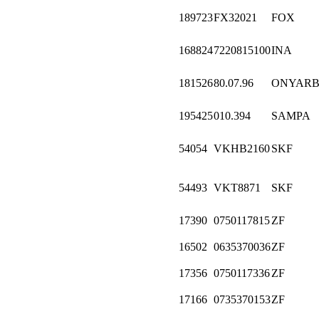
189723
FX32021
FOX
168824
7220815100
INA
181526
80.07.96
ONYARB
195425
010.394
SAMPA
54054
VKHB2160
SKF
54493
VKT8871
SKF
17390
0750117815
ZF
16502
0635370036
ZF
17356
0750117336
ZF
17166
0735370153
ZF