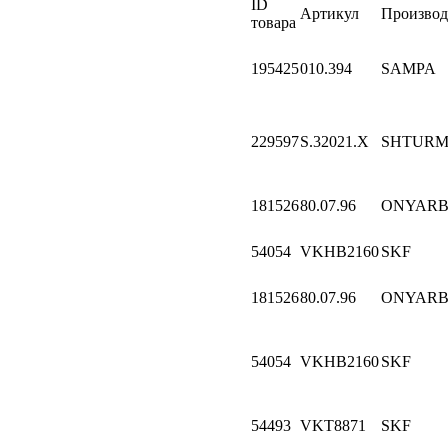
ID
Артикул
Производ
товара
195425
010.394
SAMPA
229597
S.32021.X
SHTUR
181526
80.07.96
ONYARB
54054
VKHB2160
SKF
181526
80.07.96
ONYARB
54054
VKHB2160
SKF
54493
VKT8871
SKF