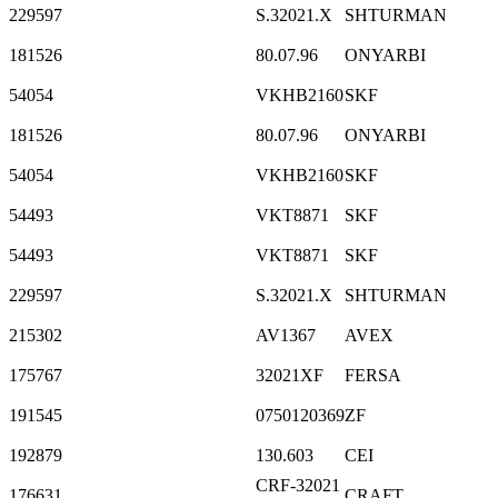
229597
S.32021.X
SHTURMAN
181526
80.07.96
ONYARBI
54054
VKHB2160
SKF
181526
80.07.96
ONYARBI
54054
VKHB2160
SKF
54493
VKT8871
SKF
54493
VKT8871
SKF
229597
S.32021.X
SHTURMAN
215302
AV1367
AVEX
175767
32021XF
FERSA
191545
0750120369
ZF
192879
130.603
CEI
CRF-32021
176631
CRAFT