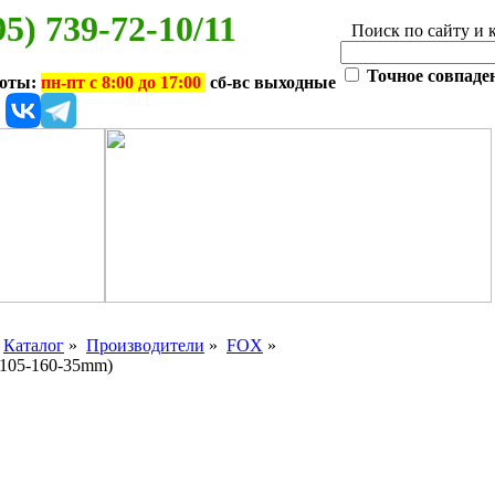
95) 739-72-10/11
Поиск по сайту и 
Точное совпаде
боты:
пн-пт с 8:00 до 17:00
сб-вс выходные
»
Каталог
»
Производители
»
FOX
»
105-160-35mm)