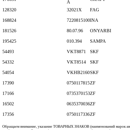
A
128320
32021X
FAG
168824
7220815100
INA
181526
80.07.96
ONYARBI
195425
010.394
SAMPA
54493
VKT8871
SKF
54332
VKT8514
SKF
54054
VKHB2160
SKF
17390
0750117815
ZF
17166
0735370153
ZF
16502
0635370036
ZF
17356
0750117336
ZF
Обращаем внимание, указание ТОВАРНЫХ ЗНАКОВ (наименований марок автомо