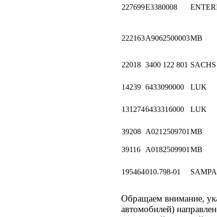
227699
E3380008
ENTER
222163
A9062500003
MB
22018
3400 122 801
SACHS
14239
6433090000
LUK
131274
6433316000
LUK
39208
A0212509701
MB
39116
A0182509901
MB
195464
010.798-01
SAMPA
Обращаем внимание, 
автомобилей) направле