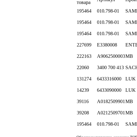
товара
195464
010.798-01
SAM
195464
010.798-01
SAM
195464
010.798-01
SAM
227699
E3380008
ENT
222163
A9062500003
MB
22060
3400 700 413
SAC
131274
6433316000
LUK
14239
6433090000
LUK
39116
A0182509901
MB
39208
A0212509701
MB
195464
010.798-01
SAM