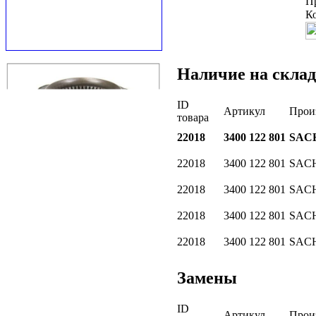
П
К
Наличие на склад
ID
Артикул
Прои
товара
22018
3400 122 801
SAC
22018
3400 122 801
SAC
22018
3400 122 801
SAC
22018
3400 122 801
SAC
22018
3400 122 801
SAC
Замены
ID
Артикул
Прои