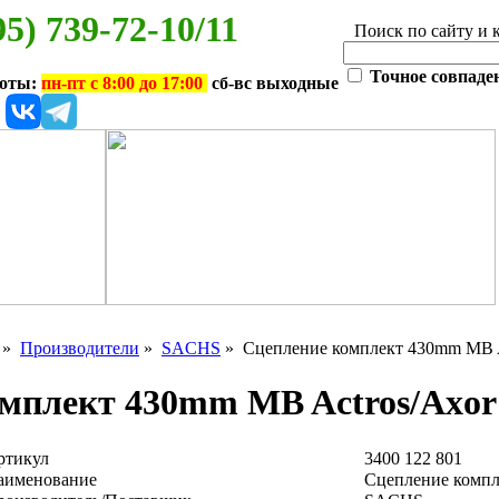
95) 739-72-10/11
Поиск по сайту и 
Точное совпаде
боты:
пн-пт с 8:00 до 17:00
сб-вс выходные
»
Производители
»
SACHS
» Сцепление комплект 430mm MB A
омплект 430mm MB Actros/Axor
ртикул
3400 122 801
аименование
Сцепление компл