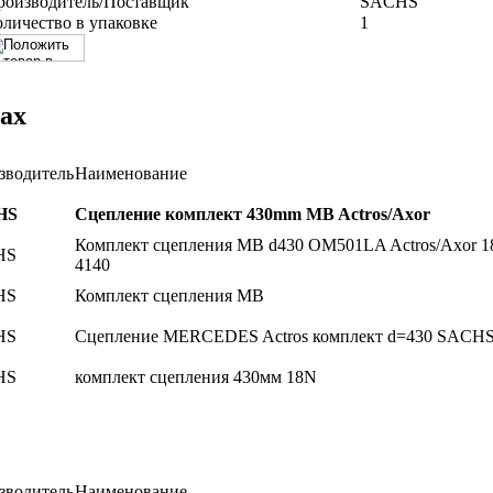
роизводитель/Поставщик
SACHS
оличество в упаковке
1
ах
зводитель
Наименование
HS
Сцепление комплект 430mm MB Actros/Axor
Комплект сцепления MB d430 OM501LA Actros/Axor 1
HS
4140
HS
Комплект сцепления MB
HS
Сцепление MERCEDES Actros комплект d=430 SACH
HS
комплект сцепления 430мм 18N
зводитель
Наименование