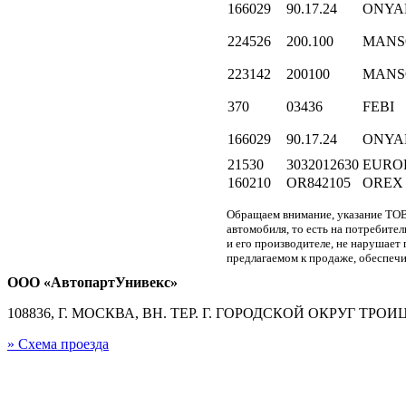
166029
90.17.24
ONYA
224526
200.100
MANS
223142
200100
MANS
370
03436
FEBI
166029
90.17.24
ONYA
21530
3032012630
EURO
160210
OR842105
OREX
Обращаем внимание, указание ТОВ
автомобиля, то есть на потребите
и его производителе, не нарушае
предлагаемом к продаже, обеспечи
ООО «АвтопартУнивекс»
108836, Г. МОСКВА, ВН. ТЕР. Г. ГОРОДСКОЙ ОКРУГ ТРОИЦК
» Схема проезда