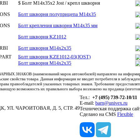
RBI
$ Болт M14x35x2 Jost / крепл шкворня
ONS
Болт шкворня полуприцепа М14х35
ONS
Болт крепления шкворня М14х35 мм
Болт шкворня KZ1012
RBI
Болт шкворня M14x2x35
PART
Болт шкворня KZE1012-03(JOST)
Болт шкворня M14x2x35
АРНЫХ ЗНАКОВ (наименований марок автомобилей) направлено на информиров
льские свойства товара. Данная информация не вводит потребителя в заблужде
т права правообладателей указанных товарных знаков. Требование предоставл
вающую возможность их правильного выбора возложено на продавца (изготови
Тел.:
+7 (495) 739-72-10/11
E-mail:
barn@univex.ru
, УЛ. ЧАРОИТОВАЯ, Д. 5, СТР. 49
Техническая поддержка сай
Сделано на CMS
Flexible