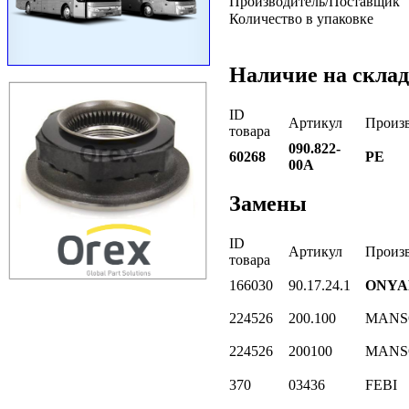
Производитель/Поставщик
Количество в упаковке
Наличие на склад
ID
Артикул
Произ
товара
090.822-
60268
PE
00A
Замены
ID
Артикул
Произ
товара
166030
90.17.24.1
ONYA
224526
200.100
MANS
224526
200100
MANS
370
03436
FEBI