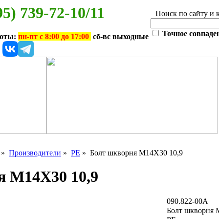
95) 739-72-10/11
Поиск по сайту и 
Точное совпаде
боты:
пн-пт с 8:00 до 17:00
сб-вс выходные
»
Производители
»
PE
» Болт шкворня M14X30 10,9
я M14X30 10,9
090.822-00A
Болт шкворня 