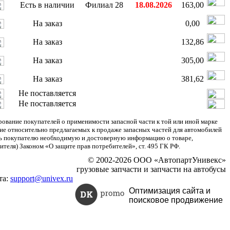
Есть в наличии
Филиал 28
18.08.2026
163,00
На заказ
0,00
На заказ
132,86
На заказ
305,00
На заказ
381,62
Не поставляется
Не поставляется
ание покупателей о применимости запасной части к той или иной марке
ние относительно предлагаемых к продаже запасных частей для автомобилей
ять покупателю необходимую и достоверную информацию о товаре,
теля) Законом «О защите прав потребителей», ст. 495 ГК РФ.
© 2002-2026 ООО «АвтопартУнивекс»
грузовые запчасти и запчасти на автобусы
та:
support@univex.ru
Оптимизация сайта и
поисковое
продвижение