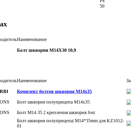
PE
50
ах
водитель
Наименование
Болт шкворня M14X30 10,9
водитель
Наименование
За
RBI
Комплект болтов шкворня M14x35
ONS
Болт шкворня полуприцепа М14х35
ONS
Болт М14 35 2 крепления шкворня Jost
Болт шкворня полуприцепа| M14*35mm для KZ1012-
01