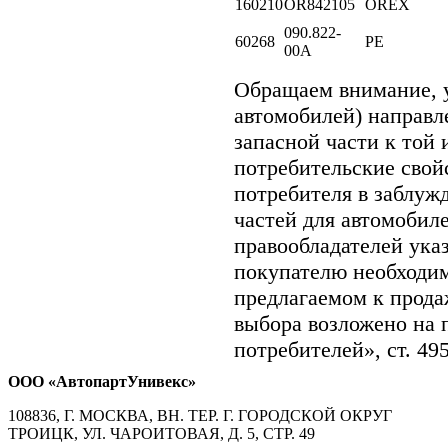
160210
OR842105
OREX
090.822-
60268
PE
00A
Обращаем внимание,
автомобилей) направ
запасной части к той 
потребительские свой
потребителя в заблуж
частей для автомобиле
правообладателей ука
покупателю необходи
предлагаемом к прод
выбора возложено на 
потребителей», ст. 49
ООО «АвтопартУнивекс»
108836, Г. МОСКВА, ВН. ТЕР. Г. ГОРОДСКОЙ ОКРУГ
ТРОИЦК, УЛ. ЧАРОИТОВАЯ, Д. 5, СТР. 49