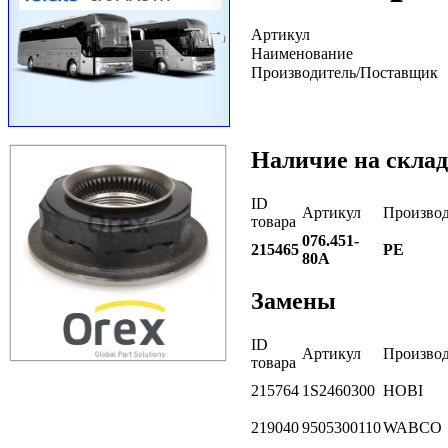
Артикул
Наименование
Производитель/Поставщик
Наличие на склад
ID
Артикул
Производ
товара
076.451-
215465
PE
80A
Замены
ID
Артикул
Производ
товара
215764
1S2460300
HOBI
219040
9505300110
WABCO