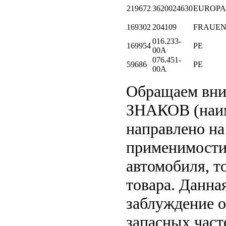
219672
3620024630
EUROPA
169302
204109
FRAUE
016.233-
169954
PE
00A
076.451-
59686
PE
00A
Обращаем вн
ЗНАКОВ (наим
направлено на
применимости 
автомобиля, т
товара. Данна
заблуждение о
запасных част