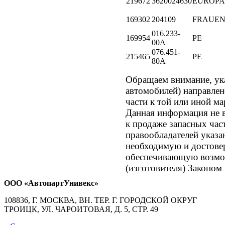
219672
3620024630
EUROPA
169302
204109
FRAUE
016.233-
169954
PE
00A
076.451-
215465
PE
80A
Обращаем внимание, 
автомобилей) направле
части к той или иной ма
Данная информация не в
к продаже запасных час
правообладателей указа
необходимую и достове
обеспечивающую возмож
(изготовителя) Законом
ООО «АвтопартУнивекс»
108836, Г. МОСКВА, ВН. ТЕР. Г. ГОРОДСКОЙ ОКРУГ
ТРОИЦК, УЛ. ЧАРОИТОВАЯ, Д. 5, СТР. 49