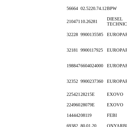
56664
02.5220.74.12
BPW
DIESEL
210471
10.26281
TECHNIC
32228
9900135585
EUROPA
32181
9900117925
EUROPA
198847
6604024000
EUROPA
32352
9900237360
EUROPA
225421
28215E
EXOVO
224960
28079E
EXOVO
144442
08119
FEBI
69382
80.01.20
ONYARB