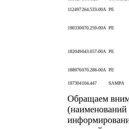
112497
264.533-00A
PE
190330
070.259-00A
PE
182049
043.057-00A
PE
188976
070.288-00A
PE
197304
104.447
SAMPA
Обращаем вни
(наименований 
информировани