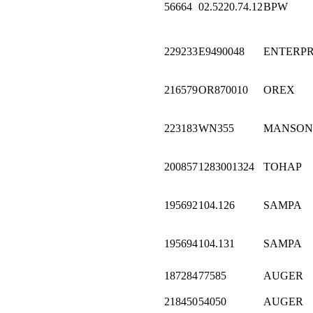
56664
02.5220.74.12
BPW
229233
E9490048
ENTERPR
216579
OR870010
OREX
223183
WN355
MANSON
200857
1283001324
ТОНАР
195692
104.126
SAMPA
195694
104.131
SAMPA
187284
77585
AUGER
218450
54050
AUGER