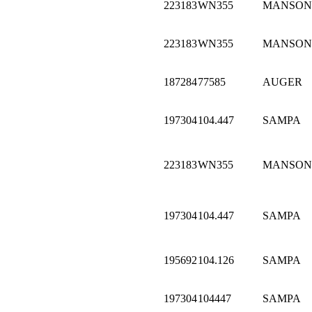
223183
WN355
MANSON
223183
WN355
MANSON
187284
77585
AUGER
197304
104.447
SAMPA
223183
WN355
MANSON
197304
104.447
SAMPA
195692
104.126
SAMPA
197304
104447
SAMPA