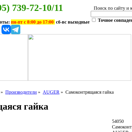
95) 739-72-10/11
Поиск по сайту и 
Точное совпаде
боты:
пн-пт с 8:00 до 17:00
сб-вс выходные
»
Производители
»
AUGER
» Самоконтрящаяся гайка
аяся гайка
54050
Самоконт