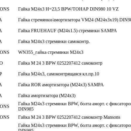
ONS
Гайка М24х3 H=23,5 BPW/ТОНАР DIN980 10 VZ
A
Гайка стремянки/амортизатора VM24 (M24x3x19) DIN
A
Гайка FRUEHAUF (М24х1.5) стремянки SAMPA
A
Гайка М24х3 стремянки самоконтр.
ONS
WN355_гайка стремянки М24х3
O
Гайка М 24 3 BPW 0252207412 самоконтр
Р
Гайка М24х3, самоконтрящаяся кл.пр.10
A
Гайка ROR амортизатора (М24х3) SAMPA
A
Гайка амортизатора (М24х3)
Гайка М24х3 стремянки BPW, болта аморт. с фиксатор
ONS
DIN985
ONS
Гайка М 24 3 BPW 0252207412 самоконтр Mansons
Гайка М24х3 стремянки BPW, болта аморт. с фиксатор
DIN985