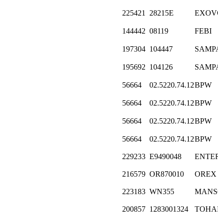
225421
28215E
EXOV
144442
08119
FEBI
197304
104447
SAMP
195692
104126
SAMP
56664
02.5220.74.12
BPW
56664
02.5220.74.12
BPW
56664
02.5220.74.12
BPW
56664
02.5220.74.12
BPW
229233
E9490048
ENTE
216579
OR870010
OREX
223183
WN355
MANS
200857
1283001324
ТОНА