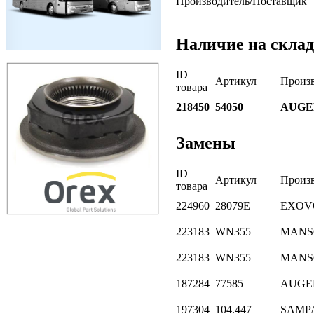
Производитель/Поставщик
Наличие на склад
ID
Артикул
Произ
товара
218450
54050
AUGE
Замены
ID
Артикул
Произ
товара
224960
28079E
EXOV
223183
WN355
MANS
223183
WN355
MANS
187284
77585
AUGE
197304
104.447
SAMP