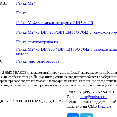
RBI
Гайка M24
Гайка
Гайка М24х3 самоконтрящаяся DIN 980-10
Гайка М24х3 DIN 980/DIN EN ISO 7042-8 (самоконтр.м
Гайка самоконтрящаяся
Гайка M24x3 DIN980 / DIN EN ISO 7042-8 самоконтрящ
металл
A
Гайка, листовая рессора
АРНЫХ ЗНАКОВ (наименований марок автомобилей) направлено на информиров
льские свойства товара. Данная информация не вводит потребителя в заблужде
т права правообладателей указанных товарных знаков. Требование предоставл
вающую возможность их правильного выбора возложено на продавца (изготови
Тел.:
+7 (495) 739-72-10/11
E-mail:
barn@univex.ru
, УЛ. ЧАРОИТОВАЯ, Д. 5, СТР. 49
Техническая поддержка сай
Сделано на CMS
Flexible