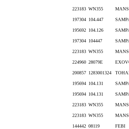
223183
WN355
MANS
197304
104.447
SAMP
195692
104.126
SAMP
197304
104447
SAMP
223183
WN355
MANS
224960
28079E
EXOV
200857
1283001324
ТОНА
195694
104.131
SAMP
195694
104.131
SAMP
223183
WN355
MANS
223183
WN355
MANS
144442
08119
FEBI