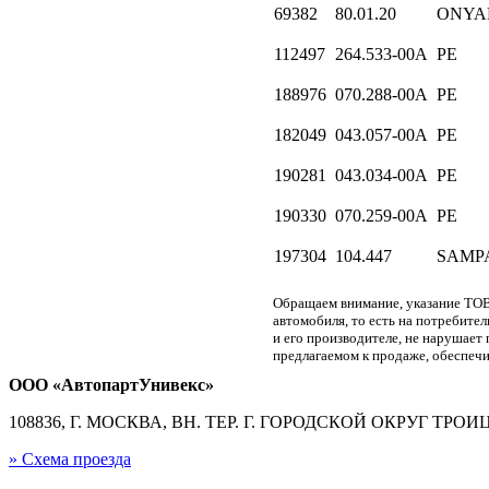
69382
80.01.20
ONYA
112497
264.533-00A
PE
188976
070.288-00A
PE
182049
043.057-00A
PE
190281
043.034-00A
PE
190330
070.259-00A
PE
197304
104.447
SAMP
Обращаем внимание, указание ТОВ
автомобиля, то есть на потребите
и его производителе, не нарушае
предлагаемом к продаже, обеспечи
ООО «АвтопартУнивекс»
108836, Г. МОСКВА, ВН. ТЕР. Г. ГОРОДСКОЙ ОКРУГ ТРОИЦК
» Схема проезда