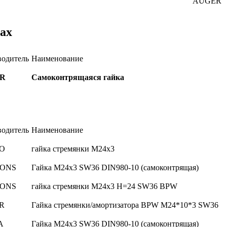
AUGER
ах
водитель
Наименование
R
Самоконтрящаяся гайка
водитель
Наименование
O
гайка стремянки М24х3
ONS
Гайка М24х3 SW36 DIN980-10 (самоконтрящая)
ONS
гайка стремянки M24x3 H=24 SW36 BPW
R
Гайка стремянки/амортизатора BPW М24*10*3 SW36
A
Гайка М24х3 SW36 DIN980-10 (самоконтрящая)