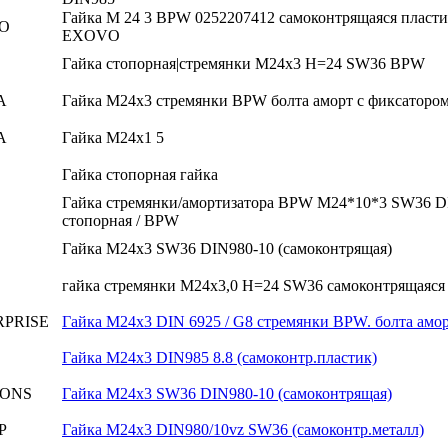
Гайка М 24 3 BPW 0252207412 самоконтрящаяся пласт
O
EXOVO
Гайка стопорная|стремянки M24x3 H=24 SW36 BPW
A
Гайка М24х3 стремянки BPW болта аморт с фиксаторо
A
Гайка М24х1 5
Гайка стопорная гайка
Гайка стремянки/амортизатора BPW М24*10*3 SW36 D
стопорная / BPW
Гайка М24х3 SW36 DIN980-10 (самоконтрящая)
гайка стремянки М24х3,0 H=24 SW36 самоконтрящаяся
RPRISE
Гайка М24х3 DIN 6925 / G8 стремянки BPW. болта амор
Гайка M24х3 DIN985 8.8 (самоконтр.пластик)
ONS
Гайка М24х3 SW36 DIN980-10 (самоконтрящая)
Р
Гайка М24х3 DIN980/10vz SW36 (самоконтр.металл)