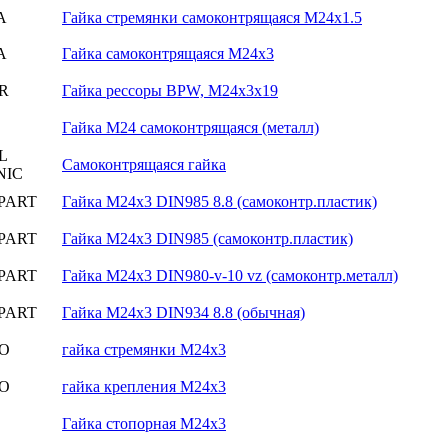
A
Гaйкa стремянки самоконтрящаяся М24х1.5
A
Гайка самоконтрящаяся М24х3
R
Гaйкa рессоры BPW, M24x3x19
Гайка М24 самоконтрящаяся (металл)
L
Самоконтрящаяся гайка
NIC
PART
Гайка M24х3 DIN985 8.8 (самоконтр.пластик)
PART
Гайка М24x3 DIN985 (самоконтр.пластик)
PART
Гайка M24х3 DIN980-v-10 vz (самоконтр.металл)
PART
Гайка M24x3 DIN934 8.8 (обычная)
O
гайка стремянки М24х3
O
гайка крепления М24х3
Гайка стопорная M24x3