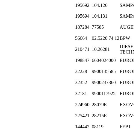
195692
104.126
SAMP
195694
104.131
SAMP
187284
77585
AUGE
56664
02.5220.74.12
BPW
DIESE
210471
10.26281
TECH
198847
6604024000
EURO
32228
9900135585
EURO
32352
9900237360
EURO
32181
9900117925
EURO
224960
28079E
EXOV
225421
28215E
EXOV
144442
08119
FEBI