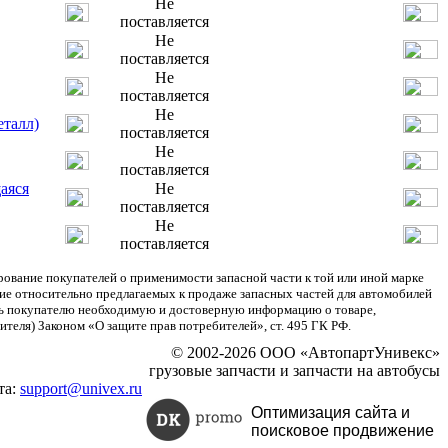
Не
поставляется
Не
поставляется
Не
поставляется
Не
еталл)
поставляется
Не
поставляется
аяся
Не
поставляется
Не
поставляется
ание покупателей о применимости запасной части к той или иной марке
ние относительно предлагаемых к продаже запасных частей для автомобилей
ять покупателю необходимую и достоверную информацию о товаре,
теля) Законом «О защите прав потребителей», ст. 495 ГК РФ.
© 2002-2026 ООО «АвтопартУнивекс»
грузовые запчасти и запчасти на автобусы
та:
support@univex.ru
Оптимизация сайта и
поисковое
продвижение