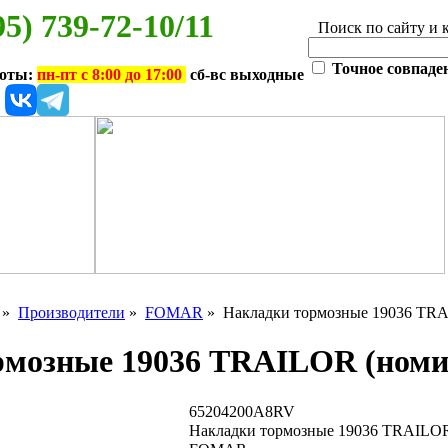
95) 739-72-10/11
Поиск по сайту и 
Точное совпаде
боты:
пн-пт с 8:00 до 17:00
сб-вс выходные
»
Производители
»
FOMAR
» Накладки тормозные 19036 TRA
рмозные 19036 TRAILOR (номи
65204200A8RV
Накладки тормозные 19036 TRAILOR