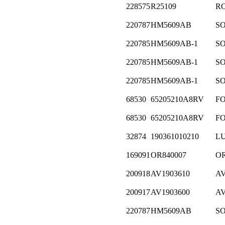
228575
R25109
R
220787
HM5609AB
S
220785
HM5609AB-1
S
220785
HM5609AB-1
S
220785
HM5609AB-1
S
68530
65205210A8RV
F
68530
65205210A8RV
F
32874
190361010210
L
169091
OR840007
O
200918
AV1903610
A
200917
AV1903600
A
220787
HM5609AB
S