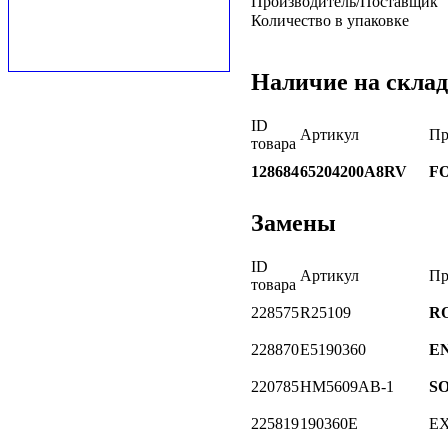
Производитель/Поставщик
Количество в упаковке
Наличие на склад
ID
Артикул
Пр
товара
128684
65204200A8RV
F
Замены
ID
Артикул
Пр
товара
228575
R25109
R
228870
E5190360
E
220785
HM5609AB-1
S
225819
190360E
E