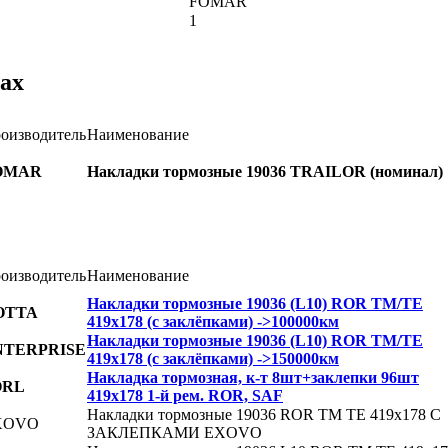
FOMAR
1
ах
оизводитель
Наименование
OMAR
Накладки тормозные 19036 TRAILOR (номинал)
оизводитель
Наименование
Накладки тормозные 19036 (L10) ROR TM/TE
OTTA
419х178 (с заклёпками) ->100000км
Накладки тормозные 19036 (L10) ROR TM/TE
NTERPRISE
419х178 (с заклёпками) ->150000км
Накладка тормозная, к-т 8шт+заклепки 96шт
ORL
419x178 1-й рем. ROR, SAF
Накладки тормозные 19036 ROR TM TE 419х178 С
XOVO
ЗАКЛЕПКАМИ EXOVO