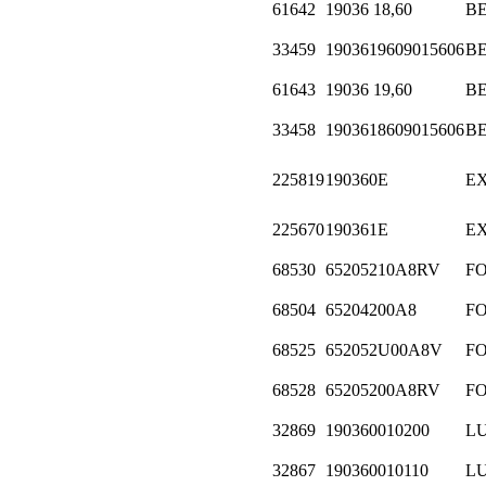
61642
19036 18,60
B
33459
1903619609015606
B
61643
19036 19,60
B
33458
1903618609015606
B
225819
190360E
E
225670
190361E
E
68530
65205210A8RV
F
68504
65204200A8
F
68525
652052U00A8V
F
68528
65205200A8RV
F
32869
190360010200
L
32867
190360010110
L