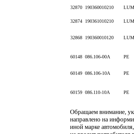
32870
190360010210
LU
32874
190361010210
LU
32868
190360010120
LU
60148
086.106-00A
PE
60149
086.106-10A
PE
60159
086.110-10A
PE
Обращаем внимание, у
направлено на информи
иной марке автомобиля,