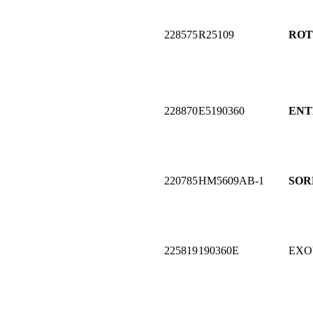
228575
R25109
ROT
228870
E5190360
ENT
220785
HM5609AB-1
SOR
225819
190360E
EXO